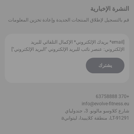
النشرة الإخبارية
قم بالتسجيل لإطلاق المنتجات الجديدة وإعادة تخزين المعلومات
[email* بريدك الإلكتروني* الإكمال التلقائي للبريد
الإلكتروني: عنصر نائب للبريد الإلكتروني "البريد الإلكتروني"]
+370 63758888
info@evolve-fitness.eu
شارع كلاوسو مالونو. 3، جندولياي
LT-91291، منطقة كلايبيدا، ليتواني
a