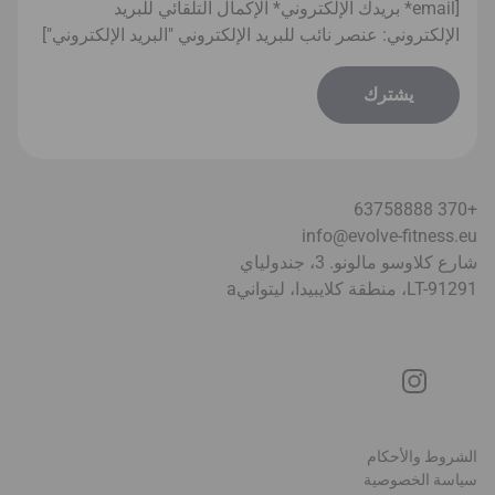
[email* بريدك الإلكتروني* الإكمال التلقائي للبريد
الإلكتروني: عنصر نائب للبريد الإلكتروني "البريد الإلكتروني"]
+370 63758888
info@evolve-fitness.eu
شارع كلاوسو مالونو. 3، جندولياي
LT-91291، منطقة كلايبيدا، ليتواني
a
الشروط والأحكام
سياسة الخصوصية