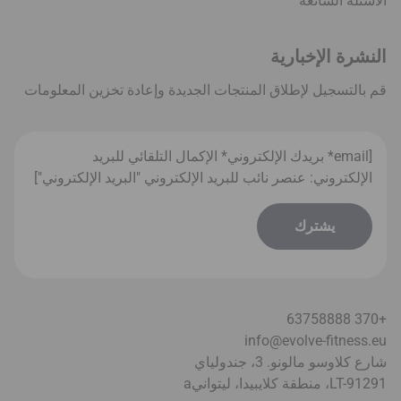
الأسئلة الشائعة
النشرة الإخبارية
قم بالتسجيل لإطلاق المنتجات الجديدة وإعادة تخزين المعلومات
[email* بريدك الإلكتروني* الإكمال التلقائي للبريد
الإلكتروني: عنصر نائب للبريد الإلكتروني "البريد الإلكتروني"]
+370 63758888
info@evolve-fitness.eu
شارع كلاوسو مالونو. 3، جندولياي
LT-91291، منطقة كلايبيدا، ليتواني
a