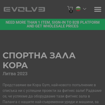
0
NEED MORE THAN 1 ITEM, SIGN-IN TO B2B PLATFORM
ПРОДУКТИ
AND GET WHOLESALE PRICES
ЗА НАС
СВЪРЖЕТЕ СЕ С НАС
СПОРТНА ЗАЛА
ПРОЕКТИ
KOPA
ПЛАТФОРМА B2B
Литва 2023
КУПЕТЕ ОНЛАЙН
Представяме ви Kopa Gym, най-новото попълнение в
списъка ни с успешни проекти за фитнес зали! Радваме
се, че успяхме да оборудваме тази фитнес зала в
Паланга с нашите най-съвременни уреди и машини, за