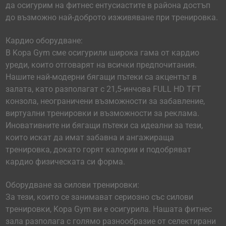
да осигурим на фитнес ентусиастите в района достъп
до възможно най-доброто изживяване при тренировка.
Кардио оборудване:
В Kopa Gym сме осигурили широка гама от кардио
уреди, които отговарят на всички предпочитания.
Нашите най-модерни бягащи пътеки са акцентът в
залата, като разполагат с 21,5-инчова FULL HD TFT
конзола, неограничени възможности за забавление,
виртуални тренировки и възможности за реклама.
Иновативните ни бягащи пътеки са идеални за тези,
които искат да имат забавна и ангажираща
тренировка, докато горят калории и подобряват
кардио физическата си форма.
Оборудване за силови тренировки:
За тези, които се занимават сериозно със силови
тренировки, Kopa Gym ви е осигурила. Нашата фитнес
зала разполага с голямо разнообразие от селектирани