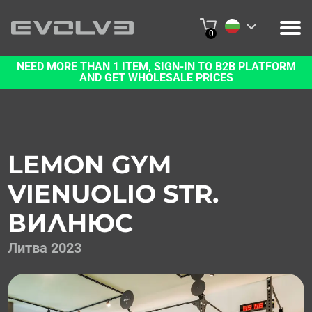
0
NEED MORE THAN 1 ITEM, SIGN-IN TO B2B PLATFORM
ПРОДУКТИ
AND GET WHOLESALE PRICES
ЗА НАС
СВЪРЖЕТЕ СЕ С НАС
LEMON GYM
ПРОЕКТИ
VIENUOLIO STR.
ПЛАТФОРМА B2B
ВИЛНЮС
КУПЕТЕ ОНЛАЙН
Литва 2023