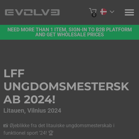
0
NEED MORE THAN 1 ITEM, SIGN-IN TO B2B PLATFORM
PRODUKTER
AND GET WHOLESALE PRICES
OM OS
KONTAKT OS
LFF
PROJEKTER
UNGDOMSMESTERSK
B2B-PLATFORM
AB 2024!
KØB ONLINE
Litauen, Vilnius 2024
📸 Øjeblikke fra det litauiske ungdomsmesterskab i
funktionel sport ’24! 🏆