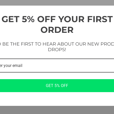
GET 5% OFF YOUR FIRST
ONER
ORDER
 BE THE FIRST TO HEAR ABOUT OUR NEW PRO
DROPS!
EV-MP-MB
1100 mm / 1800 mm / 3000 mm
X
X
GET 5% OFF
X
X