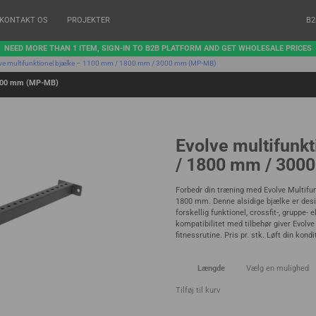
KONTAKT OS
PROJEKTER
B2
NEED MORE THAN 1 ITEM, SIGN-IN TO B2B PLATFORM AND GET WHOLESALE PRICES
ve multifunktionel bjælke – 1100 mm / 1800 mm / 3000 mm (MP-MB)
3000 mm (MP-MB)
Evolve multifunk
/ 1800 mm / 300
Forbedr din træning med Evolve Multifu
1800 mm. Denne alsidige bjælke er desi
forskellig funktionel, crossfit-, gruppe-
kompatibilitet med tilbehør giver Evolve 
fitnessrutine. Pris pr. stk. Løft din kondi
Længde
Tilføj til kurv