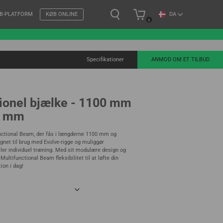
DA
B-PLATFORM
KØB ONLINE
0
Specifikationer
ANMOD OM ET TILBUD
tionel bjælke - 1100 mm
0 mm
nctional Beam, der fås i længderne 1100 mm og
gnet til brug med Evolve-rigge og muliggør
 eller individuel træning. Med sit modulære design og
Multifunctional Beam fleksibilitet til at løfte din
tion i dag!