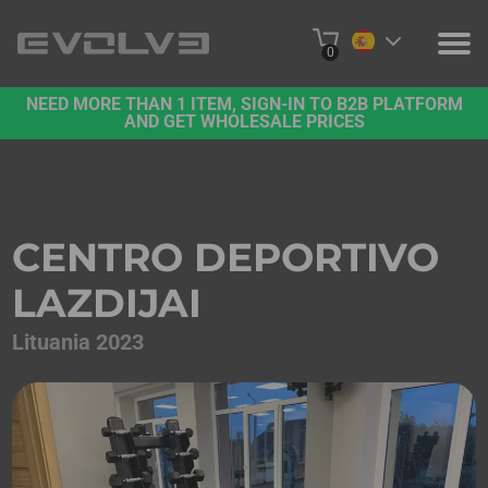
0
NEED MORE THAN 1 ITEM, SIGN-IN TO B2B PLATFORM
PRODUCTOS
AND GET WHOLESALE PRICES
PROYECTOS
QUIÉNES SOMOS
CENTRO DEPORTIVO
PÓNGASE EN CONTACTO CON NOSOTROS
LAZDIJAI
COMPRAR EN LÍNEA
Lituania 2023
PLATAFORMA B2B