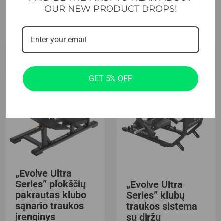
OUR NEW PRODUCT DROPS!
Į krepšelį
Į krepšelį
GET 5% OFF
„Evolve Ultra
Series” plokščių
„Evolve Ultra
pakrautas klubo
Series” klubų
sąnario traukos
traukos sistema
įrenginys
su diržu