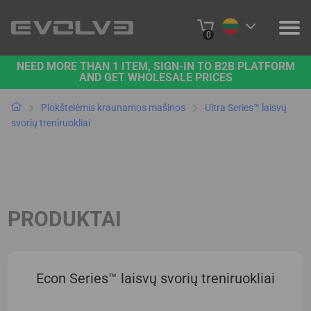
0
NEED MORE THAN 1 ITEM, SIGN-IN TO B2B PLATFORM
PRODUKTAI
AND GET WHOLESALE PRICES
PROJEKTAI
Plokštelėmis kraunamos mašinos
Ultra Series™ laisvų
svorių treniruokliai
APIE MUS
SUSISIEKITE SU MUMIS
B2B PLATFORMA
PRODUKTAI
PIRKTI INTERNETU
Econ Series™ laisvų svorių treniruokliai