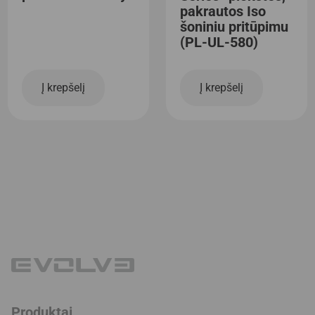
pakrautos Iso
šoniniu pritūpimu
(PL-UL-580)
Į krepšelį
Į krepšelį
Produktai