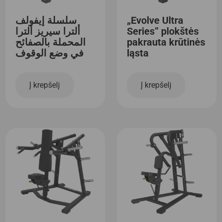
سلسلة إيفولف
„Evolve Ultra
ألترا سيريز ألترا
Series” plokštės
المحملة بالصفائح
pakrauta krūtinės
في وضع الوقوف
ląsta
Į krepšelį
Į krepšelį