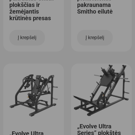
plokščias ir
pakraunama
žemėjantis
Smitho eilutė
krūtinės presas
Į krepšelį
Į krepšelį
„Evolve Ultra
Series” plokštės
„Evolve Ultra