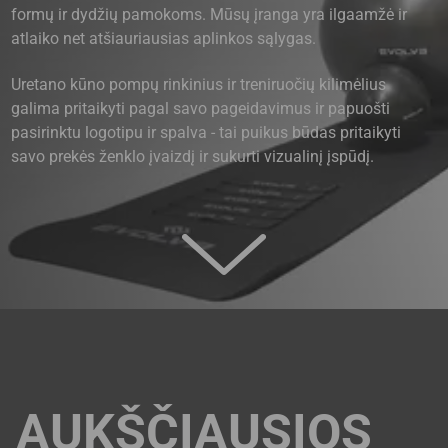
formų ir dydžių pamokoms. Mūsų įranga yra ilgaamžė ir
atlaiko net atšiauriausias aplinkos sąlygas.
Uretano kūno pompų rinkinius ir treniruočių kilimėlius
galima pritaikyti pagal savo pageidavimus ir papuošti
pasirinktu logotipu ir spalva - tai puikus būdas pritaikyti
savo prekės ženklo įvaizdį ir sukurti vizualinį įspūdį.
AUKŠČIAUSIOS