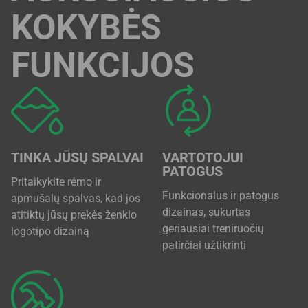
KOKYBĖS
FUNKCIJOS
TINKA JŪSŲ SPALVAI
VARTOTOJUI
PATOGUS
Pritaikykite rėmo ir
Funkcionalus ir patogus
apmušalų spalvas, kad jos
dizainas, sukurtas
atitiktų jūsų prekės ženklo
geriausiai treniruočių
logotipo dizainą
patirčiai užtikrinti