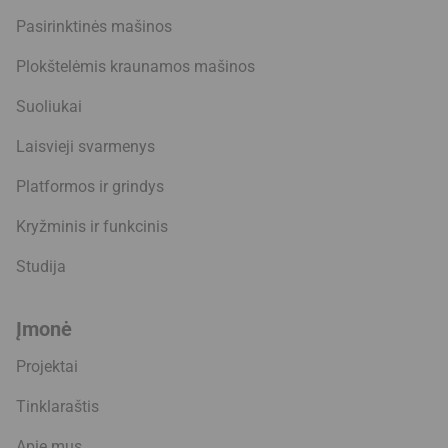
Pasirinktinės mašinos
Plokštelėmis kraunamos mašinos
Suoliukai
Laisvieji svarmenys
Platformos ir grindys
Kryžminis ir funkcinis
Studija
Įmonė
Projektai
Tinklaraštis
Apie mus