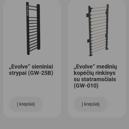
„Evolve” sieniniai
„Evolve” medinių
strypai (GW-25B)
kopėčių rinkinys
su statramsčiais
(GW-010)
Į krepšelį
Į krepšelį