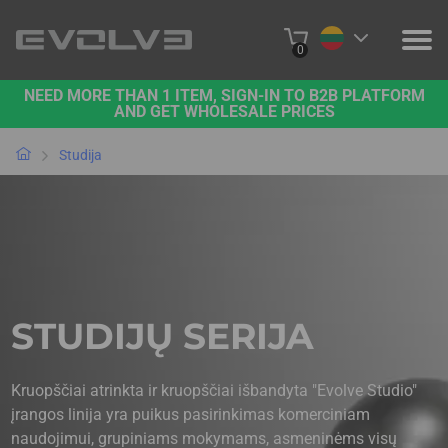
0
NEED MORE THAN 1 ITEM, SIGN-IN TO B2B PLATFORM
PRODUKTAI
AND GET WHOLESALE PRICES
PROJEKTAI
Studija
APIE MUS
SUSISIEKITE SU MUMIS
B2B PLATFORMA
STUDIJŲ SERIJA
PIRKTI INTERNETU
Kruopščiai atrinkta ir kruopščiai išbandyta "Evolve Studio"
įrangos linija yra puikus pasirinkimas komerciniam
naudojimui, grupiniams mokymams, asmeninėms visų