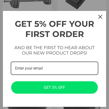
„Evolve Aerobic
GET 5% OFF YOUR
Step
„Evolve Urethane
FIRST ORDER
Studio Pump Set”
(GT-UPS)
AND BE THE FIRST TO HEAR ABOUT
OUR NEW PRODUCT DROPS!
Į krepšelį
Į krepšelį
GET 5% OFF