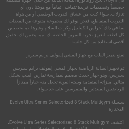
في Gym+، نحن رواد ثورة اللياقة البدنية من خلال أجهزة مصممة
خصيصاً وتصميمات فريدة تتماشى تماماً مع هويتنا دون أي
تنازلات. سواءً كنت من عشاق التدريب الوظيفي أو من هواة
التدريب المتقاطع، فنحن نوفر لك مجموعة متنوعة من المعدات
بما في ذلك أجراس الكيتلبيل وكرات السلام وغيرها. تم تخصيص
كل قطعة لتعزيز تجربة التمرين الخاصة بك، مما يضمن لك تحقيق
أقصى استفادة من كل جلسة.
تمتع بتميز القلب مع جهاز المشي إيفولف برايم سيريز
تم تجهيز الصالة الرياضية بجهاز المشي إيفولف برايم سيريس
سيريس، وهو جهاز حديث مصمم لممارسة تمارين القلب بشكل
مثالي. ميزاته المتقدمة وبنيته القوية تجعل منه خياراً ممتازاً
للرياضيين المبتدئين والمتمرسين على حد سواء.
سلسلة Evolve Ultra Series Selectorized 8 Stack Multigym
المختارة
اكتشف Evolve Ultra Series Selectorized 8 Stack Multigym،