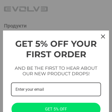
Продукти
Кардио оборудване
GET 5% OFF YOUR
Селектирани машини
FIRST ORDER
Машини със зареждане на плочи
Пейки
AND BE THE FIRST TO HEAR ABOUT
OUR NEW PRODUCT DROPS!
Свободни тежести
Платформи и настилки
Кръстосани и функционални
Студио
GET 5% OFF