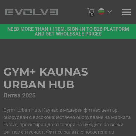
0
NEED MORE THAN 1 ITEM, SIGN-IN TO B2B PLATFORM
ПРОДУКТИ
AND GET WHOLESALE PRICES
ЗА НАС
СВЪРЖЕТЕ СЕ С НАС
GYM+ KAUNAS
ПРОЕКТИ
URBAN HUB
ПЛАТФОРМА B2B
Литва 2025
КУПЕТЕ ОНЛАЙН
Gym+ Urban Hub, Каунас е модерен фитнес център,
оборудван с висококачествено оборудване на марката
Evolve, проектиран да отговори на нуждите на всеки
фитнес ентусиаст. Фитнес залата е посветена на