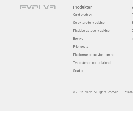
Produkter
Cardio-udstyr
Selekterede maskiner
Pladebelastede maskiner
Bænke
I
Frie vægte
Platforme og gulvbelægning
Tværgående og funktionel
Studio
© 2026 Evolve. All Rights Reserved
Vilkår