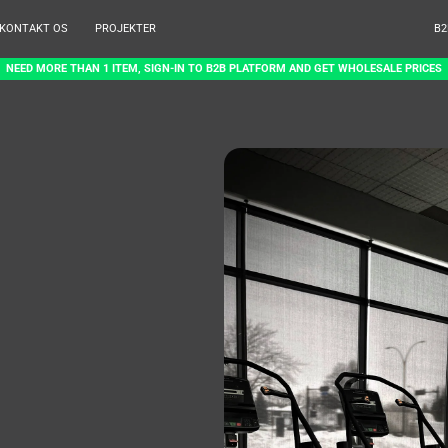
KONTAKT OS
PROJEKTER
B2
NEED MORE THAN 1 ITEM, SIGN-IN TO B2B PLATFORM AND GET WHOLESALE PRICES