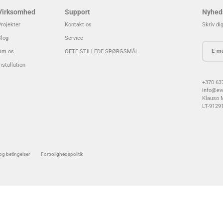
Virksomhed
Support
Nyhed
Projekter
Kontakt os
Skriv di
Blog
Service
Om os
OFTE STILLEDE SPØRGSMÅL
nstallation
+370 63
info@evo
Klauso M
LT-91291
 og betingelser
Fortrolighedspolitik