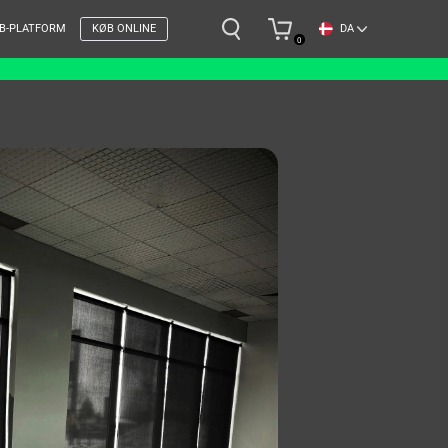
DA
B-PLATFORM
KØB ONLINE
0