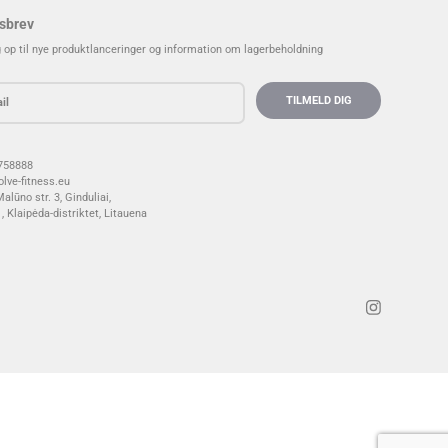
sbrev
g op til nye produktlanceringer og information om lagerbeholdning
758888
lve-fitness.eu
alūno str. 3, Ginduliai,
, Klaipėda-distriktet, Litauen
a