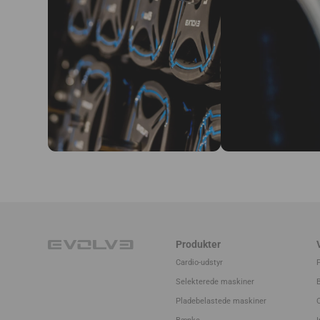
Produkter
Cardio-udstyr
Selekterede maskiner
Pladebelastede maskiner