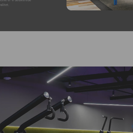
olve er vi dedikerede
alitet.