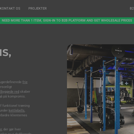
KONTAKT OS
PROJEKTER
B2
NEED MORE THAN 1 ITEM, SIGN-IN TO B2B PLATFORM AND GET WHOLESALE PRICES
S,
rugerdefinerede
frie
ersonligt
albyggede red
skaber
t gå på kompromis.
f funktionel træning
erunder
kettlebells
,
orbedre klienternes
er
, der gør hver