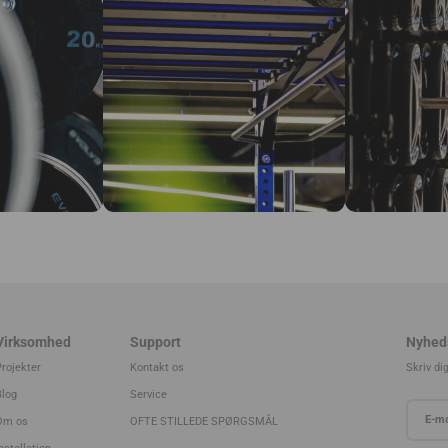
Virksomhed
Support
Nyhed
Projekter
Kontakt os
Skriv di
Blog
Service
Om os
OFTE STILLEDE SPØRGSMÅL