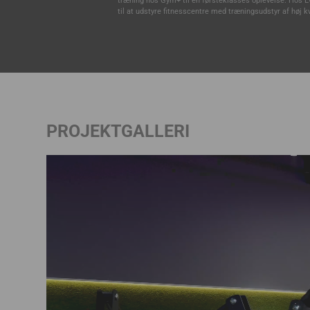
træning hos Gym+ til en førsteklasses oplevelse. Hos Ev
til at udstyre fitnesscentre med træningsudstyr af høj kv
PROJEKTGALLERI