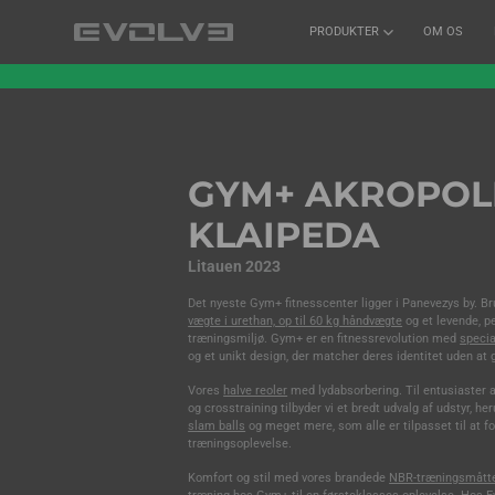
PRODUKTER
OM OS
GYM+ AKROPOLI
KLAIPEDA
Litauen 2023
Det nyeste Gym+ fitnesscenter ligger i Panevezys by. B
vægte i urethan, op til 60 kg håndvægte
og et levende, p
træningsmiljø. Gym+ er en fitnessrevolution med
speci
og et unikt design, der matcher deres identitet uden a
Vores
halve reoler
med lydabsorbering. Til entusiaster a
og crosstraining tilbyder vi et bredt udvalg af udstyr, h
slam balls
og meget mere, som alle er tilpasset til at f
træningsoplevelse.
Komfort og stil med vores brandede
NBR-træningsmått