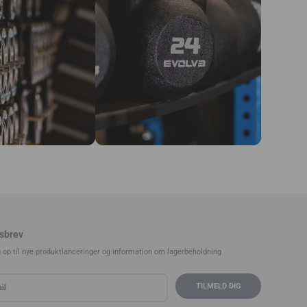
sbrev
g op til nye produktlanceringer og information om lagerbeholdning