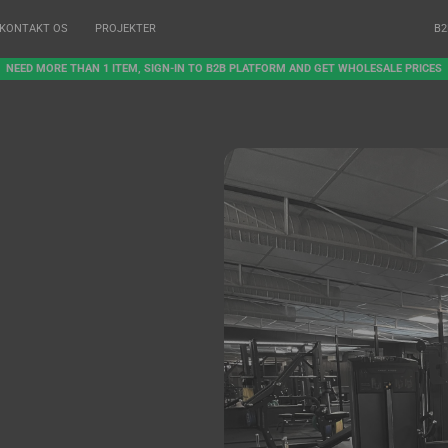
KONTAKT OS
PROJEKTER
B2
NEED MORE THAN 1 ITEM, SIGN-IN TO B2B PLATFORM AND GET WHOLESALE PRICES