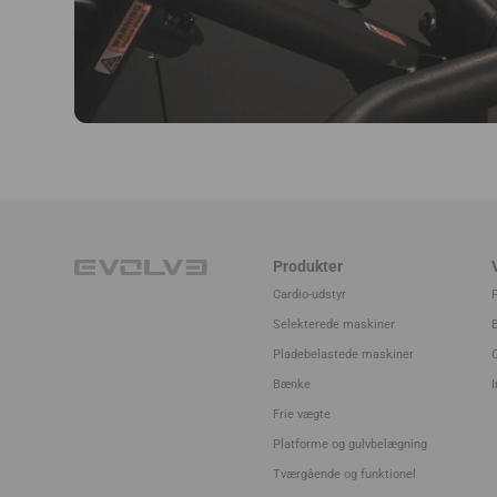
Produkter
Cardio-udstyr
Selekterede maskiner
Pladebelastede maskiner
Bænke
I
Frie vægte
Platforme og gulvbelægning
Tværgående og funktionel