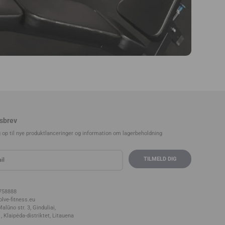
sbrev
g op til nye produktlanceringer og information om lagerbeholdning
758888
lve-fitness.eu
alūno str. 3, Ginduliai,
, Klaipėda-distriktet, Litauen
a