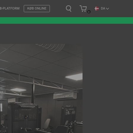
DA
B-PLATFORM
KØB ONLINE
0