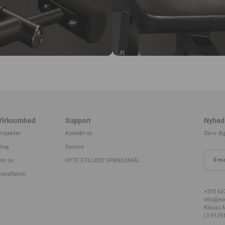
Virksomhed
Support
Nyhed
Projekter
Kontakt os
Skriv di
Blog
Service
Om os
OFTE STILLEDE SPØRGSMÅL
nstallation
+370 63
info@evo
Klauso M
LT-91291