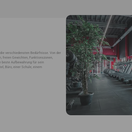
 die verschiedensten Bedürfnisse. Von der
n, freien Gewichten, Funktionszonen,
 beste Aufbewahrung für sein
el, Büro, einer Schule, einem