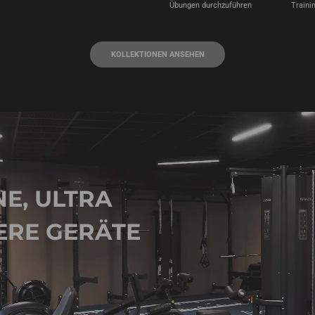
Übungen durchzuführen
Traini
KOLLEKTIONEN ANSEHEN
NE, ULTRA
ERE GERÄTE