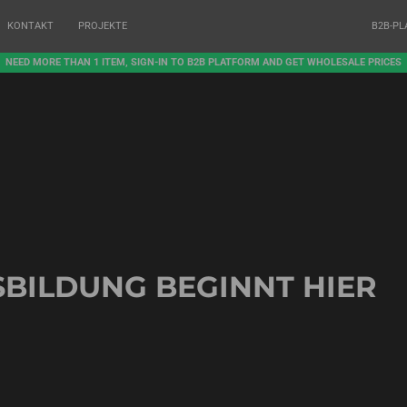
KONTAKT
PROJEKTE
B2B-P
NEED MORE THAN 1 ITEM, SIGN-IN TO B2B PLATFORM AND GET WHOLESALE PRICES
SBILDUNG BEGINNT HIER