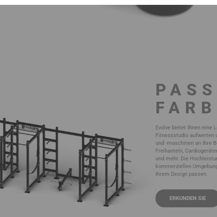
PASS
FARB
Evolve bietet Ihnen eine 
Fitnessstudio aufwerten u
und -maschinen an Ihre B
Freihanteln, Cardiogerät
und mehr. Die Hochleistun
kommerziellen Umgebung s
Ihrem Design passen.
ERKUNDEN SIE