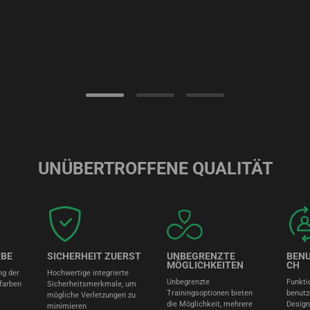
UNÜBERTROFFENE QUALITÄT
RBE
SICHERHEIT ZUERST
UNBEGRENZTE
BEN
MÖGLICHKEITEN
CH
ng der
Hochwertige integrierte
Unbegrenzte
Funkti
farben
Sicherheitsmerkmale, um
Trainingsoptionen bieten
benutz
mögliche Verletzungen zu
die Möglichkeit, mehrere
Design
minimieren