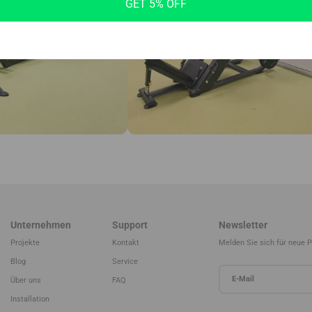
GET 5% OFF
Unternehmen
Support
Newsletter
Projekte
Kontakt
Melden Sie sich für neue 
Blog
Service
Über uns
FAQ
Installation