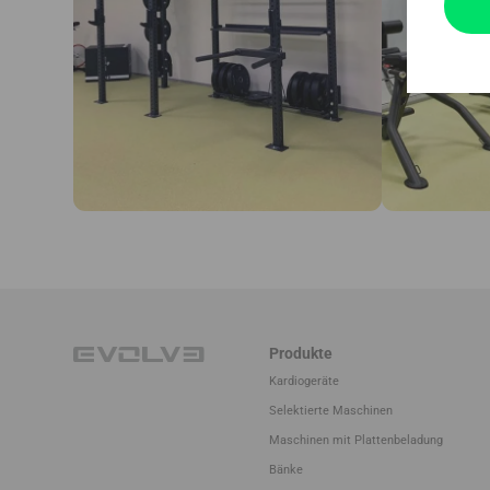
Produkte
Kardiogeräte
Selektierte Maschinen
Maschinen mit Plattenbeladung
Bänke