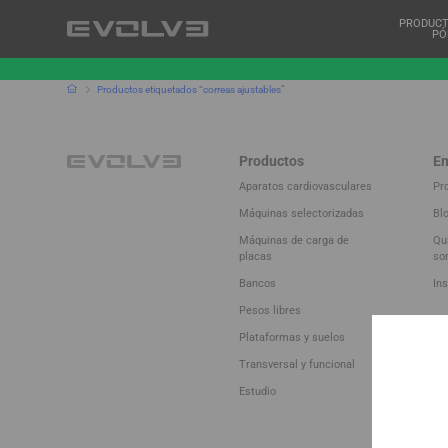
PRODUC
PÓ
Productos etiquetados “correas ajustables”
Productos
E
Aparatos cardiovasculares
Pr
Máquinas selectorizadas
Bl
Máquinas de carga de
Qu
placas
so
Bancos
Ins
Pesos libres
Plataformas y suelos
Transversal y funcional
Estudio