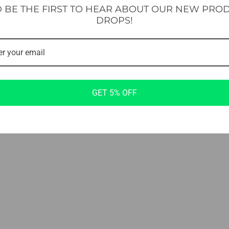
 BE THE FIRST TO HEAR ABOUT OUR NEW PRO
ones generales
Política de privacidad
DROPS!
GET 5% OFF