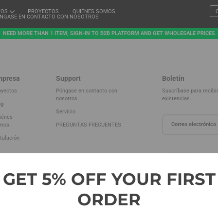
TOS
PROYECTOS
QUIÉNES SOMOS
NGASE EN CONTACTO CON NOSOTROS
NEED MORE THAN 1 ITEM, SIGN-IN TO B2B PLATFORM AND GET WHOLESALE PRICES
mpresa
Support
Boletín
oyectos
Póngase en contacto con
Suscríbase para recibi
nosotros
existencias
og
Servicio
iénes
mos
PREGUNTAS FRECUENTES
talación
+370 63758888
info@evolve-fitness.eu
Calle Klauso Malūno 3, 
GET 5% OFF YOUR FIRST
LT-91291, Distrito de K
ORDER