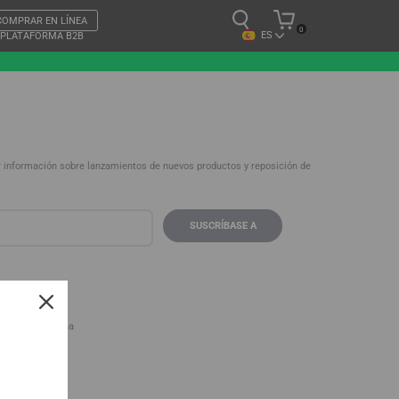
COMPRAR EN LÍNEA
0
ES
PLATAFORMA B2B
r información sobre lanzamientos de nuevos productos y reposición de
Ginduliai,
laipėda, Lituania
a