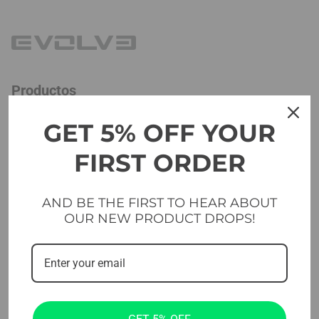
Productos
Aparatos cardiovasculares
GET 5% OFF YOUR
Máquinas selectorizadas
FIRST ORDER
Máquinas de carga de placas
AND BE THE FIRST TO HEAR ABOUT
Bancos
OUR NEW PRODUCT DROPS!
Pesos libres
Plataformas y suelos
Transversal y funcional
Estudio