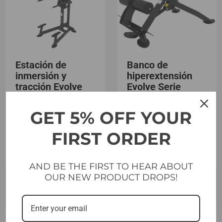
Estación de
Banco de
inmersión y
hiperextensión
tracción Evolve
Evolve Serie
Serie Prime (PR-
Prime (PR-220)
219)
GET 5% OFF YOUR
FIRST ORDER
Añadir al
Añadir al
carrito
carrito
AND BE THE FIRST TO HEAR ABOUT
OUR NEW PRODUCT DROPS!