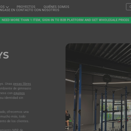
TOS
PROYECTOS
QUIÉNES SOMOS
NGASE EN CONTACTO CON NOSOTROS
NEED MORE THAN 1 ITEM, SIGN-IN TO B2B PLATFORM AND GET WHOLESALE PRICES
YS
zys. Unas
pesas libres
 ambiente de gimnasio
itness con
equipos
su identidad sin
uzado, ofrecemos una
 mucho más, todo
nto de los clientes.
enamiento NBR
de