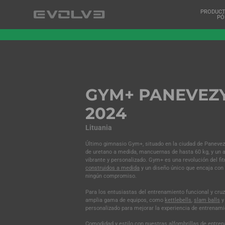
PRODUC
PÓ
GYM+ PANEVEZ
2024
Lituania
Último gimnasio Gym+, situado en la ciudad de Paneve
de uretano a medida, mancuernas de hasta 60 kg, y un
vibrante y personalizado. Gym+ es una revolución del f
construidos a medida
y un diseño único que encaja con 
ningún compromiso.
Para los entusiastas del entrenamiento funcional y cr
amplia gama de equipos, como
kettlebells
,
slam balls
y
personalizado para mejorar la experiencia de entrenamie
Comodidad y estilo con nuestras
alfombrillas de entr