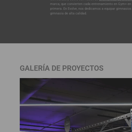
marca, que convierten cada entrenamiento en Gym+ en 
primera. En Evolve, nos dedicamos a equipar gimnasios
gimnasia de alta calidad.
GALERÍA DE PROYECTOS