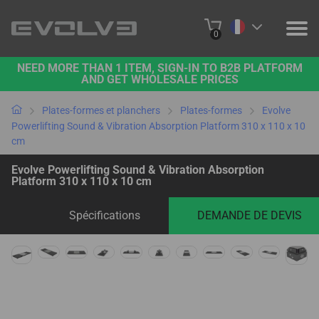
0
NEED MORE THAN 1 ITEM, SIGN-IN TO B2B PLATFORM
PRODUITS
AND GET WHOLESALE PRICES
A PROPOS DE NOUS
Plates-formes et planchers
Plates-formes
Evolve
Powerlifting Sound & Vibration Absorption Platform 310 x 110 x 10
cm
NOUS CONTACTER
Evolve Powerlifting Sound & Vibration Absorption
PROJETS
Platform 310 x 110 x 10 cm
PLATE-FORME B2B
Spécifications
DEMANDE DE DEVIS
ACHETER EN LIGNE