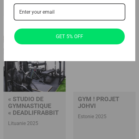
GET 5% OFF
« STUDIO DE
GYM ! PROJET
GYMNASTIQUE
JOHVI
« DEADLIFRABBIT
Estonie 2025
Lituanie 2025