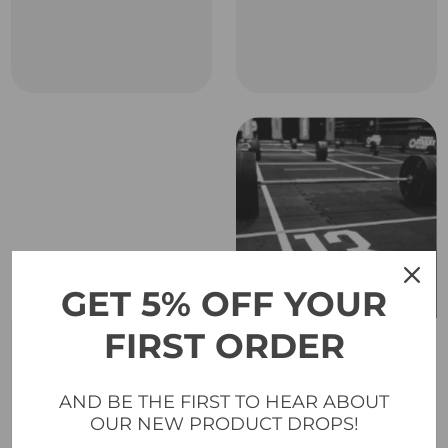
GET 5% OFF YOUR
FIRST ORDER
CHAMPIONNAT
ÉVÉNEMENT LFF
IF3 LT 2025
2025
Vilnius, Lituanie 2025
Lituanie 2025
AND BE THE FIRST TO HEAR ABOUT
OUR NEW PRODUCT DROPS!