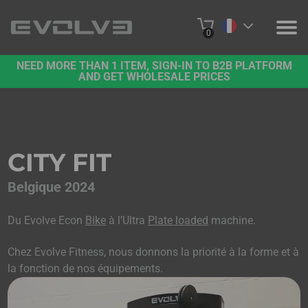
0
NEED MORE THAN 1 ITEM, SIGN-IN TO B2B PLATFORM
PRODUITS
AND GET WHOLESALE PRICES
A PROPOS DE NOUS
NOUS CONTACTER
CITY FIT
PROJETS
Belgique 2024
PLATE-FORME B2B
Du Evolve Econ
Bike
à l’Ultra
Plate loaded
machine.
ACHETER EN LIGNE
Chez Evolve Fitness, nous donnons la priorité à la forme et à
la fonction de nos équipements.