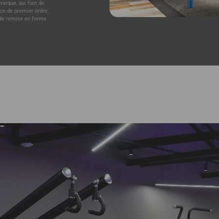
arque, qui font de
e de premier ordre.
 de remise en forme