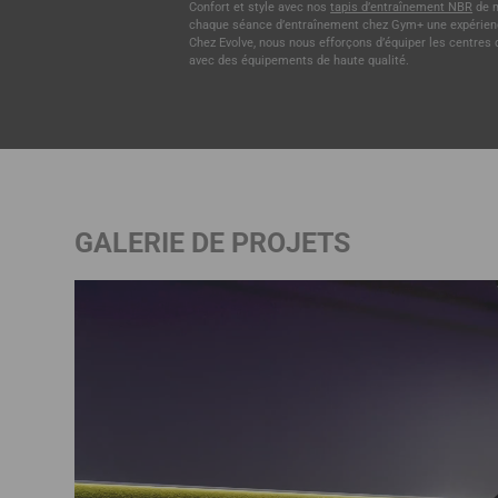
Confort et style avec nos
tapis d’entraînement NBR
de m
chaque séance d’entraînement chez Gym+ une expérienc
Chez Evolve, nous nous efforçons d’équiper les centres
avec des équipements de haute qualité.
GALERIE DE PROJETS