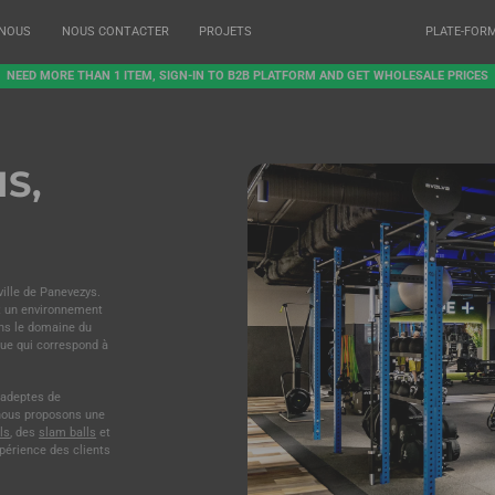
 NOUS
NOUS CONTACTER
PROJETS
PLATE-FOR
NEED MORE THAN 1 ITEM, SIGN-IN TO B2B PLATFORM AND GET WHOLESALE PRICES
S,
ville de Panevezys.
et un environnement
ns le domaine du
ue qui correspond à
 adeptes de
 nous proposons une
ls
, des
slam balls
et
xpérience des clients