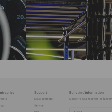
ntreprise
Support
Bulletin d'information
rojets
Nous contacter
S'inscrire pour recevoir les lanc
log
Service