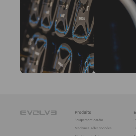
Produits
E
Équipement cardio
P
Machines sélectionnées
B