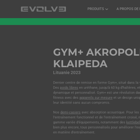
PRODUITS
A PROPOS DE
GYM+ AKROPOLI
KLAIPEDA
Lituanie 2023
Dernier centre de remise en forme Gym+, situé dans la 
Des
poids libres
en uréthane, jusqu’à 60 kg d’haltères, 
dynamique et personnalisé. Gym+ est une révolution da
fitness avec des
appareils sur mesure
et un design uniq
leur identité sans aucun compromis.
Nos
demi-casiers
avec absorption acoustique. Pour les
l’entraînement fonctionnel et de l’entraînement croisé,
gamme variée d’équipements, notamment des
kettlebel
bien plus encore, tous personnalisés pour améliorer l’e
en matière d’entraînement.