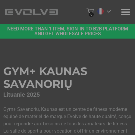
0
NEED MORE THAN 1 ITEM, SIGN-IN TO B2B PLATFORM
PRODUITS
AND GET WHOLESALE PRICES
A PROPOS DE NOUS
NOUS CONTACTER
GYM+ KAUNAS
PROJETS
SAVANORIŲ
PLATE-FORME B2B
Lituanie 2025
ACHETER EN LIGNE
Gym+ Savanoriu, Kaunas est un centre de fitness moderne
équipé de matériel de marque Evolve de haute qualité, conçu
pour répondre aux besoins de tous les amateurs de fitness.
La salle de sport a pour vocation d’offrir un environnement