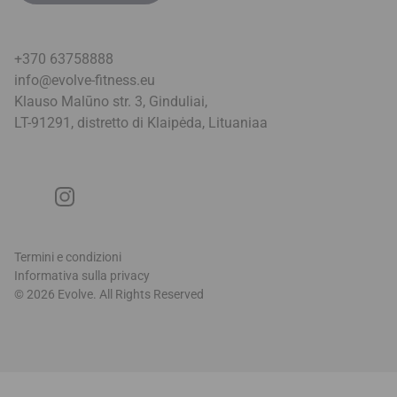
+370 63758888
info@evolve-fitness.eu
Klauso Malūno str. 3, Ginduliai,
LT-91291, distretto di Klaipėda, Lituania
a
Termini e condizioni
Informativa sulla privacy
© 2026 Evolve. All Rights Reserved