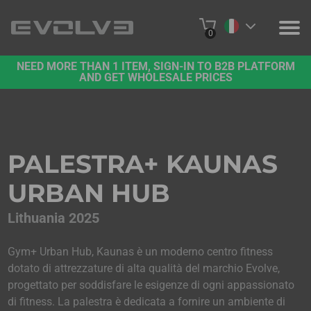
0
NEED MORE THAN 1 ITEM, SIGN-IN TO B2B PLATFORM
PRODOTTI
AND GET WHOLESALE PRICES
PROGETTI
CHI SIAMO
PALESTRA+ KAUNAS
CONTATTO
URBAN HUB
PIATTAFORMA B2B
Lithuania 2025
ACQUISTA ONLINE
Gym+ Urban Hub, Kaunas è un moderno centro fitness
dotato di attrezzature di alta qualità del marchio Evolve,
progettato per soddisfare le esigenze di ogni appassionato
di fitness. La palestra è dedicata a fornire un ambiente di