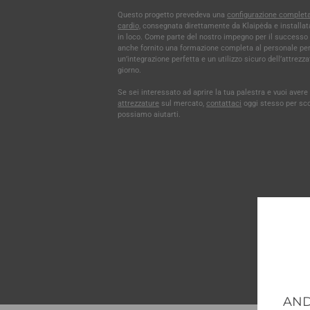
Questo progetto prevedeva una
configurazione completa
cardio,
consegnata direttamente da Klaipėda e installa
in loco. Come parte del nostro impegno per il successo 
anche fornito una formazione completa al personale per
un’integrazione perfetta e un utilizzo sicuro dell’attrezza
giorno.
Se sei interessato ad aprire la tua palestra e vuoi aver
attrezzature
sul mercato,
contattaci
oggi stesso per sc
possiamo aiutarti.
AND