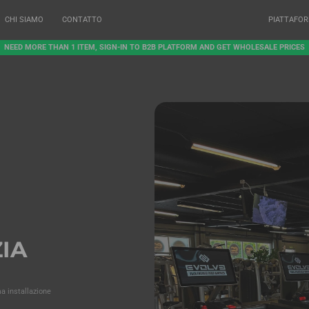
CHI SIAMO
CONTATTO
PIATTAFO
NEED MORE THAN 1 ITEM, SIGN-IN TO B2B PLATFORM AND GET WHOLESALE PRICES
IA
ma installazione