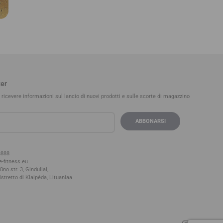
er
er ricevere informazioni sul lancio di nuovi prodotti e sulle scorte di magazzino
8888
-fitness.eu
no str. 3, Ginduliai,
istretto di Klaipėda, Lituania
a