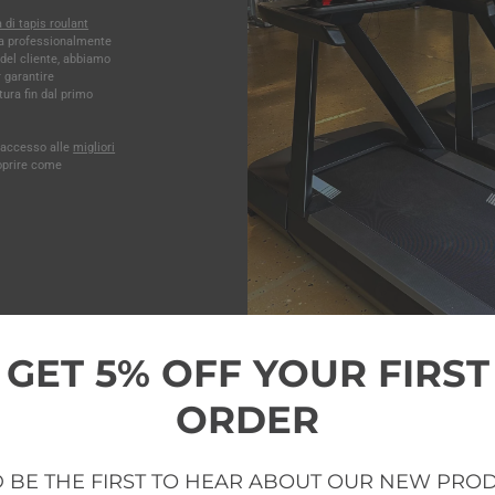
 di tapis roulant
ta professionalmente
del cliente, abbiamo
 garantire
tura fin dal primo
e accesso alle
migliori
oprire come
GET 5% OFF YOUR FIRST
ORDER
 BE THE FIRST TO HEAR ABOUT OUR NEW PRO