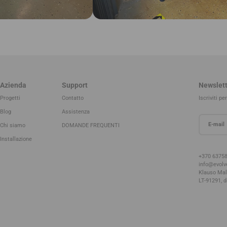
Azienda
Support
Newslett
Progetti
Contatto
Iscriviti p
Blog
Assistenza
Chi siamo
DOMANDE FREQUENTI
Installazione
+370 6375
info@evolve
Klauso Malū
LT-91291, d