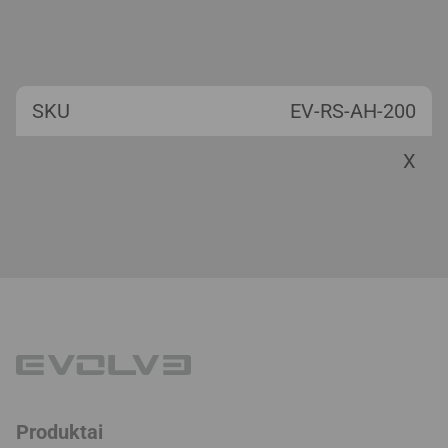
SKU
EV-RS-AH-200
X
Produktai