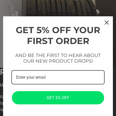
GET 5% OFF YOUR
FIRST ORDER
AND BE THE FIRST TO HEAR ABOUT
OUR NEW PRODUCT DROPS!
REGULIUOJAMAS DIZAINAS
Universalus dizainas
Reguliuojama konstrukcija leidžia pritaikyti skirtingo dydžio ir
GET 5% OFF
tipo treniruočių kilimėlius, todėl jį galima pritaikyti įvairiose
sporto salėse.