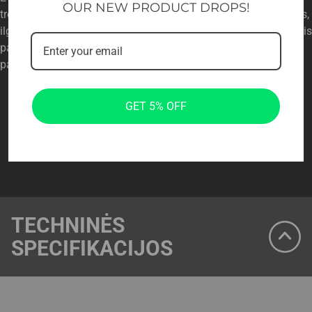
OUR NEW PRODUCT DROPS!
treniruotėms. Minkšti ir patogūs apmušalai užpildyti tankiomis,
ilgaamžėmis putomis, kurios nepraranda savo formos. Be to, jis
padengtas aukščiausios kokybės, stipria PU oda, kad būtų
patvaresnis.
GET 5% OFF
TECHNINĖS
SPECIFIKACIJOS