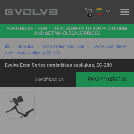
0
NEED MORE THAN 1 ITEM, SIGN-IN TO B2B PLATFORM
PRODUKTAI
AND GET WHOLESALE PRICES
PROJEKTAI
Suoliukai
Econ Series™ suoliukai
Evolve Econ Series
romėniškas suoliukas, EC-280
APIE MUS
Evolve Econ Series romėniškas suoliukas, EC-280
SUSISIEKITE SU MUMIS
Specifikacijos
PRAŠYTI CITATOS
B2B PLATFORMA
PIRKTI INTERNETU