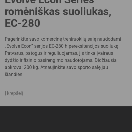
romėniškas suoliukas,
EC-280
Pagerinkite savo komercinę treniruoklių salę naudodami
„Evolve Econ” serijos EC-280 hipereksitencijos suoliuką.
Patvarus, patogus ir reguliuojamas, jis tinka įvairaus
dydžio ir fizinio pasirengimo naudotojams. Didžiausia
apkrova: 200 kg. Atnaujinkite savo sporto salę jau
šiandien!
Į krepšelį