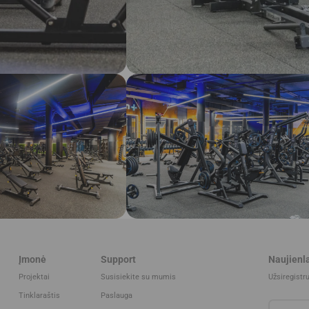
Įmonė
Support
Naujienla
Projektai
Susisiekite su mumis
Užsiregistr
Tinklaraštis
Paslauga