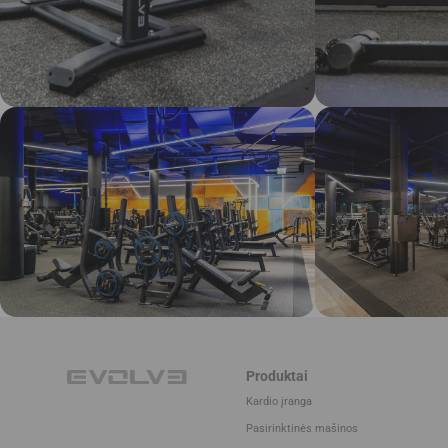
Produktai
Kardio įranga
Pasirinktinės mašinos