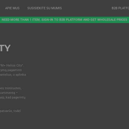
APIE MUS
SUSISIEKITE SU MUMIS
B2B PLATF
NEED MORE THAN 1 ITEM, SIGN-IN TO B2B PLATFORM AND GET WHOLESALE PRICES
TY
YM+ Helios City”.
sakymą pagaminti
hantelius, o aplinka
es treniruotes,
asortimentą –
taip, kad pagerintų
patvarūs, todėl