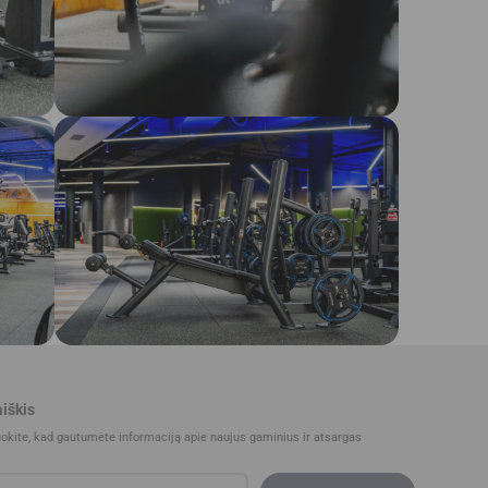
iškis
uokite, kad gautumėte informaciją apie naujus gaminius ir atsargas