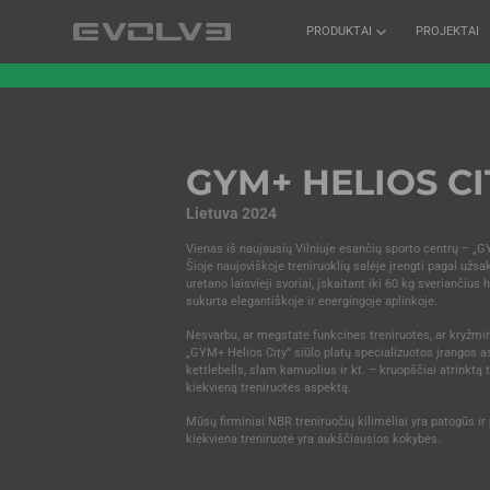
PRODUKTAI
PROJEKTAI
GYM+ HELIOS CI
Lietuva 2024
Vienas iš naujausių Vilniuje esančių sporto centrų – „G
Šioje naujoviškoje treniruoklių salėje įrengti pagal už
uretano laisvieji svoriai, įskaitant iki 60 kg sveriančius 
sukurta elegantiškoje ir energingoje aplinkoje.
Nesvarbu, ar mėgstate funkcines treniruotes, ar kryžmin
„GYM+ Helios City” siūlo platų specializuotos įrangos 
kettlebells, slam kamuolius ir kt. – kruopščiai atrinktą 
kiekvieną treniruotės aspektą.
Mūsų firminiai NBR treniruočių kilimėliai yra patogūs ir 
kiekviena treniruotė yra aukščiausios kokybės.