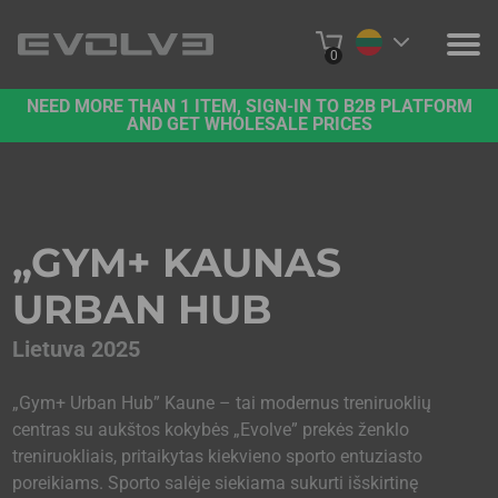
0
NEED MORE THAN 1 ITEM, SIGN-IN TO B2B PLATFORM
PRODUKTAI
AND GET WHOLESALE PRICES
PROJEKTAI
APIE MUS
„GYM+ KAUNAS
SUSISIEKITE SU MUMIS
URBAN HUB
B2B PLATFORMA
Lietuva 2025
PIRKTI INTERNETU
„Gym+ Urban Hub” Kaune – tai modernus treniruoklių
centras su aukštos kokybės „Evolve” prekės ženklo
treniruokliais, pritaikytas kiekvieno sporto entuziasto
poreikiams. Sporto salėje siekiama sukurti išskirtinę