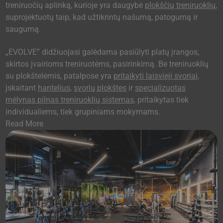
treniruočių aplinką, kurioje yra daugybė
plokščių treniruoklių,
suprojektuotų taip, kad užtikrintų našumą, patogumą ir
saugumą.
„EVOLVE” didžiuojasi galėdama pasiūlyti platų įrangos,
skirtos įvairioms treniruotėms, pasirinkimą. Be treniruoklių
su plokštelėmis, patalpose yra
pritaikyti laisvieji svoriai,
įskaitant
hantelius,
svorių plokštes
ir
specializuotas
mėlynas pilnas treniruoklių sistemas,
pritaikytas tiek
individualiems, tiek grupiniams mokymams.
Read More