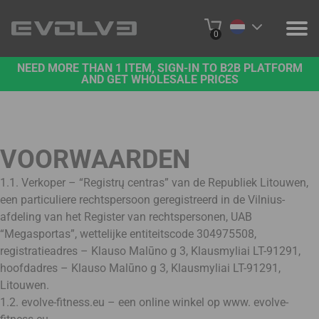
0
NEED MORE THAN 1 ITEM, SIGN-IN TO B2B PLATFORM
PRODUCTEN
AND GET WHOLESALE PRICES
OVER ONS
NEEM CONTACT MET ONS OP
VOORWAARDEN
PROJECTEN
1.1. Verkoper – “Registrų centras” van de Republiek Litouwen,
een particuliere rechtspersoon geregistreerd in de Vilnius-
B2B-PLATFORM
afdeling van het Register van rechtspersonen, UAB
“Megasportas”, wettelijke entiteitscode 304975508,
ONLINE KOPEN
registratieadres – Klauso Malūno g 3, Klausmyliai LT-91291,
hoofdadres – Klauso Malūno g 3, Klausmyliai LT-91291,
Litouwen.
1.2. evolve-fitness.eu – een online winkel op www. evolve-