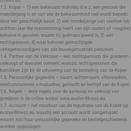
fitness.eu.
1.3. Koper – 1) een bekwaam individu, d.w.z. een persoon die
meerderjarig is en van wie de bekwaamheid niet wordt beperkt
door een gerechtelijk bevel; 2) een minderjarige van veertien tot
achttien jaar die toestemming heeft van zijn ouders of voogden,
behalve in gevallen waarin hij geëmancipeerd is; 3) een
rechtspersoon; 4) naar behoren gemachtigde
vertegenwoordigers van alle bovengenoemde personen.
1.4. Partner van de Verkoper – een rechtspersoon die goederen
verkoopt of diensten verleent, evenals rechtspersonen die
betrokken zijn bij de uitvoering van de bestelling van de Koper.
1.5. Persoonlijke gegevens – naam, achternaam, afleveradres,
telefoonnummer, e-mailadres, geslacht en leeftijd van de Koper.
1.6. Regels – deze regels voor de aankoop en verkoop van
goederen in de online winkel www.evolve-fitness.eu.
1.7. Account – het resultaat van de registratie van de Koper op
evolve-fitness.eu, waarbij een account wordt aangemaakt
waarin zijn/haar persoonlijke gegevens en bestelgeschiedenis
worden opgeslagen.