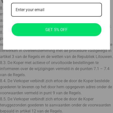
VERKOPER
8.1. De Verkoper verbindt zich ertoe om de Koper de
mogelijkheid te bieden om gebruik te maken van de diensten
aangeboden door de online winkel evolve-fitness.eu onder de
voorwaarden vastgelegd in deze Regels en op de online winkel.
GET 5% OFF
8.2. De Verkoper verbindt zich ertoe het recht van de Koper op
privacy met betrekking tot zijn persoonlijke gegevens te
respecteren, d.w.z. de Persoonsgegevens van de Koper alleen te
verwerken in overeenstemming met de procedure vastgelegd in
artikel 3 van de Regels en de wetten van de Republiek Litouwen.
8.3. De Koper met actieve of onvoltooide bestellingen te
informeren over de wijzigingen vermeld in de punten 7.1 – 7.4
van de Regels.
8.4. De Verkoper verbindt zich ertoe de door de Koper bestelde
goederen te leveren op het door hem opgegeven adres onder de
voorwaarden vermeld in punt 9 van de Regels.
8.5. De Verkoper verbindt zich ertoe de door de Koper
teruggezonden goederen te aanvaarden onder de voorwaarden
bepaald in artikel 12 van de Regels.