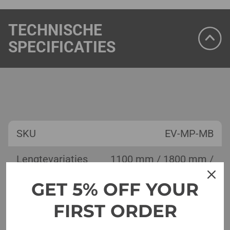
TECHNISCHE
SPECIFICATIES
SKU
EV-MP-MB
Lengtevariaties
1100 mm / 1800 mm /
3000 mm
GET 5% OFF YOUR
X
FIRST ORDER
X