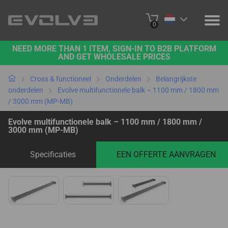
0
NEED MORE THAN 1 ITEM, SIGN-IN TO B2B PLATFORM
PRODUCTEN
AND GET WHOLESALE PRICES
OVER ONS
Cross & functioneel
Onderdelen
Belangrijkste
onderdelen
Evolve multifunctionele balk – 1100 mm / 1800 mm
/ 3000 mm (MP-MB)
NEEM CONTACT MET ONS OP
Evolve multifunctionele balk – 1100 mm / 1800 mm /
PROJECTEN
3000 mm (MP-MB)
B2B-PLATFORM
Specificaties
EEN OFFERTE AANVRAGEN
ONLINE KOPEN