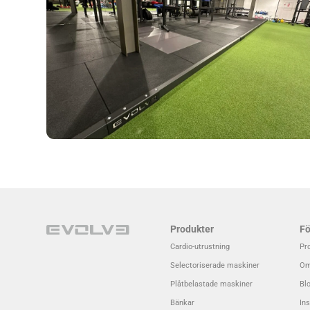
Produkter
Fö
Cardio-utrustning
Pr
Selectoriserade maskiner
Om
Plåtbelastade maskiner
Bl
Bänkar
Ins