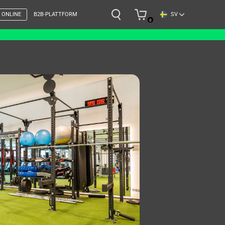
SV
 ONLINE
B2B-PLATTFORM
0