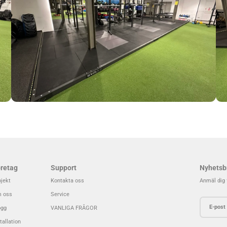
retag
Support
Nyhetsb
ojekt
Kontakta oss
Anmäl dig 
 oss
Service
ogg
VANLIGA FRÅGOR
tallation