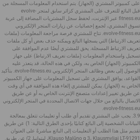
على كمبيوتر المشتري (الجهاز). يتم استخدام المعلومات المسجلة من
قبل البائع للتعرف على المشتري كزائر سابق لمتجر evolve-
fitness.eu عبر الإنترنت، لحفظ سجل المشتريات المضافة إلى عربة
تسوق المشتري، لجمع إحصائيات عن زيارات المتجر الإلكتروني
evolve-fitness.eu. تتاح للمشتري فرصة مراجعة المعلومات (ملفات
تعريف الارتباط) التي يسجلها البائع ويمكنه حذف بعض أو كل ملفات
تعريف الارتباط المسجلة. يحق للمشتري أيضًا عدم الموافقة على
تسجيل واستخدام المعلومات (ملفات تعريف الارتباط) على جهاز
الكمبيوتر (الجهاز) الخاص به، ولكن في هذه الحالة، قد يتعذر عليه
الوصول إلى بعض وظائف المتجر الإلكتروني evolve-fitness.eu. بتأكيد
القواعد، يوافق المشتري على تسجيل المعلومات على جهاز الكمبيوتر
الخاص به (الجهاز). يمكن للمشتري إلغاء هذه الموافقة في أي وقت
عن طريق تغيير إعدادات متصفح الإنترنت الخاص به أو عن طريق
الاتصال بالبائع من خلال جهات الاتصال المحددة في المتجر الإلكتروني
evolve-fitness.eu.
3.9. يجب على المشتري تقديم أي طلب أو تعليمات تتعلق بمعالجة
البيانات الشخصية إلى البائع كتابيًا بإحدى الطرق التالية: 1) عن طريق
تقديم مثل هذا الطلب أو التعليمات إلى البائع مباشرةً على العنوان
Klauso Malūno g 3، Klausmyliai LT-91291، ليتوانيا, 2) عن طريق