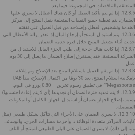
المتعلقة بالتناقضات في المجموعة فيما بعد.
12.3.5. إذا لم يتم تأكيد العطل أو كان هناك أعطال لا يسري عليها
الضمان، يتم تغطية جميع النفقات المتعلقة بنقل المنتج إلى مركز
الخدمة وتشخيص العطل وإصلاحه من قبل العميل على نفقته.
12.3.6. يتم استبدال المنتج أو إرجاع المال إذا تعذر إزالة الأعطال التي
حدثت أثناء تشغيل المنتج خلال فترة خدمة الضمان.
12.3.7. إذا كانت هناك حاجة إلى طلب الجزء القابل للاستبدال من
الشركة المصنعة، فقد يستغرق إصلاح الضمان ما يصل إلى 30 يوم
عمل.
12.3.8. إذا لم يقم العميل باستلام المنتج بعد الإصلاح وتم إبلاغه
بإمكانية استلام المنتج، بعد 30 يومًا من اكتمال الإصلاح، يبدأ UAB
“Megasportas” في تطبيق رسوم تخزين – 0,80 يورو في اليوم.
12.3.9. لا يتم تمديد فترة الضمان أو تجديدها (أي لا يتم إعادة احتسابها)
بسبب إصلاح الجهاز بضمان أو استبدال الجهاز بالكامل أو المكونات
المنفصلة.
12.3.10. لا يسري الضمان على الأجزاء التي تتآكل بشكل طبيعي (مثل
كابلات المراكز متعددة الوظائف، وأحزمة مسارات الجري، والوسائد،
وما إلى ذلك). لا يسري الضمان على البلى الطبيعي للمنتج أو التلف