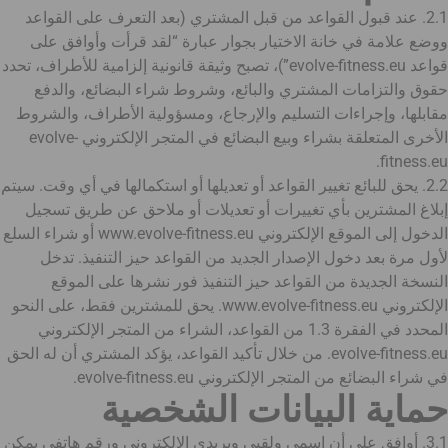
2.1. عند قبول القواعد من قبل المشتري (بعد التعرف على القواعد
ووضع علامة في خانة الاختيار بجوار عبارة “لقد قرأت وأوافق على
قواعد evolve-fitness.eu”)، تصبح وثيقة قانونية إلزامية للأطراف، تحدد
حقوق والتزامات المشتري والبائع، وشروط شراء البضائع، والدفع
مقابلها، وإجراءات التسليم والإرجاع، ومسؤولية الأطراف، والشروط
الأخرى المتعلقة بشراء وبيع البضائع في المتجر الإلكتروني evolve-
fitness.eu.
2.2. يحق للبائع تغيير القواعد أو تعديلها أو استكمالها في أي وقت. سيتم
إبلاغ المشترين بأي تغييرات أو تعديلات أو ملاحق عن طريق تسجيل
الدخول إلى الموقع الإلكتروني www.evolve-fitness.eu أو شراء السلع
لأول مرة بعد دخول الإصدار الجديد من القواعد حيز التنفيذ. تدخل
النسخة الجديدة من القواعد حيز التنفيذ فور نشرها على الموقع
الإلكتروني www.evolve-fitness.eu. يحق للمشترين فقط، على النحو
المحدد في الفقرة 1.3 من القواعد، الشراء من المتجر الإلكتروني
evolve-fitness.eu. من خلال تأكيد القواعد، يؤكد المشتري أن له الحق
في شراء البضائع من المتجر الإلكتروني evolve-fitness.eu.
حماية البيانات الشخصية
3.1. أوافق على أن اسمي ولقبي وبريدي الإلكتروني ورقم هاتفي يمكن