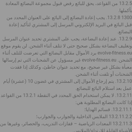
13.2.5 من القواعد، يحق للبائع رفض قبول مجموعة البضائع المعادة
بأكملها.
1300 13.2.8. يجب إعادة البضائع إلى البائع على العنوان المحدد من
قبل البائع في البريد الإلكتروني المرسل إلى المشتري لتأكيد إعادة
البضائع.
13.2.9. عند إعادة البضاعة، يجب على المشتري تحديد عنوان المرسل
وتغليف البضاعة بشكل صحيح حتى لا تتلف أثناء الشحن. لن يقوم موقع
evolve-fitness.eu برد الأموال مقابل البضائع التي تعرضت للتلف أثناء
الشحن. evolve-fitness.eu غير مسؤول عن الشحنات التي تم إرسالها
معبأة بشكل غير صحيح، مع تحديد عنوان خاطئ، وكذلك إذا فقدت
الشحنات أو تلفت أثناء الشحن.
13.2.10. يتم إرجاع الأموال إلى المشتري في غضون 10 (عشرة) أيام
عمل بعد استلام البائع للبضائع.
13.2.11. لا يمكن استخدام الحق المحدد في النقطة 13.2.1 من القواعد
إذا كانت البضائع المطلوبة هي:
13.2.11.1. قسائم الهدايا؛
13.2.11.2.2 الملابس الداخلية والجوارب والجوارب؛
13.2.11.3 المعدات الرياضية – قفازات التدريب، والحصائر، وغيرها من
الأشياء القابلة للارتداء/الملابس.