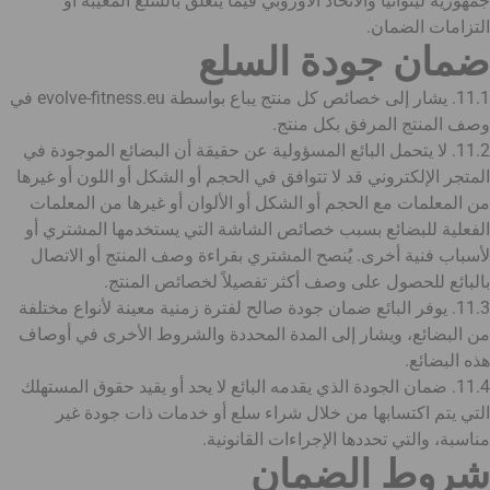
جمهورية ليتوانيا والاتحاد الأوروبي فيما يتعلق بالسلع المعيبة أو
التزامات الضمان.
ضمان جودة السلع
11.1. يشار إلى خصائص كل منتج يباع بواسطة evolve-fitness.eu في
وصف المنتج المرفق بكل منتج.
11.2. لا يتحمل البائع المسؤولية عن حقيقة أن البضائع الموجودة في
المتجر الإلكتروني قد لا تتوافق في الحجم أو الشكل أو اللون أو غيرها
من المعلمات مع الحجم أو الشكل أو الألوان أو غيرها من المعلمات
الفعلية للبضائع بسبب خصائص الشاشة التي يستخدمها المشتري أو
لأسباب فنية أخرى. يُنصح المشتري بقراءة وصف المنتج أو الاتصال
بالبائع للحصول على وصف أكثر تفصيلاً لخصائص المنتج.
11.3. يوفر البائع ضمان جودة صالح لفترة زمنية معينة لأنواع مختلفة
من البضائع، ويشار إلى المدة المحددة والشروط الأخرى في أوصاف
هذه البضائع.
11.4. ضمان الجودة الذي يقدمه البائع لا يحد أو يقيد حقوق المستهلك
التي يتم اكتسابها من خلال شراء سلع أو خدمات ذات جودة غير
مناسبة، والتي تحددها الإجراءات القانونية.
شروط الضمان