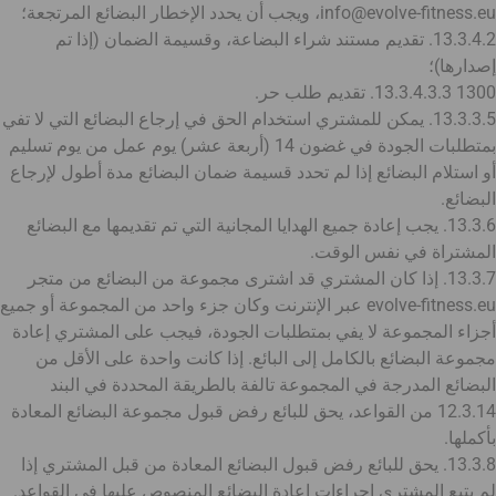
info@evolve-fitness.eu، ويجب أن يحدد الإخطار البضائع المرتجعة؛
13.3.4.2. تقديم مستند شراء البضاعة، وقسيمة الضمان (إذا تم
إصدارها)؛
1300 13.3.4.3.3. تقديم طلب حر.
13.3.3.5. يمكن للمشتري استخدام الحق في إرجاع البضائع التي لا تفي
بمتطلبات الجودة في غضون 14 (أربعة عشر) يوم عمل من يوم تسليم
أو استلام البضائع إذا لم تحدد قسيمة ضمان البضائع مدة أطول لإرجاع
البضائع.
13.3.6. يجب إعادة جميع الهدايا المجانية التي تم تقديمها مع البضائع
المشتراة في نفس الوقت.
13.3.7. إذا كان المشتري قد اشترى مجموعة من البضائع من متجر
evolve-fitness.eu عبر الإنترنت وكان جزء واحد من المجموعة أو جميع
أجزاء المجموعة لا يفي بمتطلبات الجودة، فيجب على المشتري إعادة
مجموعة البضائع بالكامل إلى البائع. إذا كانت واحدة على الأقل من
البضائع المدرجة في المجموعة تالفة بالطريقة المحددة في البند
12.3.14 من القواعد، يحق للبائع رفض قبول مجموعة البضائع المعادة
بأكملها.
13.3.8. يحق للبائع رفض قبول البضائع المعادة من قبل المشتري إذا
لم يتبع المشتري إجراءات إعادة البضائع المنصوص عليها في القواعد.