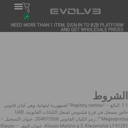
0
NEED MORE THAN 1 ITEM, SIGN-IN TO B2B PLATFORM
AND GET WHOLESALE PRICES
منتجات
معلومات عنا
اتصل بنا
المشاريع
منصة B2B
الشروط
شراء عبر الإنترنت
1.1. البائع – “Registrų centras” لجمهورية ليتوانيا، وهي كيان قانوني
خاص مسجل في فرع فيلنيوس لسجل الكيانات القانونية، UAB
“Megasportas”، رمز الكيان القانوني 304975508، عنوان التسجيل –
Klauso Malūno g 3, Klausmyliai LT-91291، عنوان المقر – Klauso