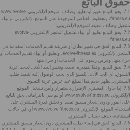
حقوق البائع
7.1. يحق للبائع تغيير أو تعليق وظائف الموقع الإلكتروني www.evolve-
fitness.eu، وتخطيط العناصر الموجودة على الموقع الإلكتروني، وإنهاء
تشغيل وظائف معينة للموقع الإلكتروني.
7.2. يحق للبائع تعليق أو إنهاء تشغيل المتجر الإلكتروني evolve-
fitness.eu
7.3. للبائع الحق في تغيير نطاق أو طريقة تقديم الخدمات المقدمة في
المتجر الإلكتروني evolve-fitness.eu، وتعليق أو إنهاء تقديم الخدمات أو
جزء منها، وفرض رسوم على الخدمات أو جزء منها.
7.4. يحق للبائع، وفقًا لتقديره، تحديد وتغيير الحد الأدنى لحجم عربة
التسوق، أي الحد الأدنى للمبلغ الذي يجب الوصول إليه لتنفيذ طلب
المشتري. يظهر حجم هذا المبلغ عند عرض عربة التسوق.
7.5. إذا حاول المشتري الإضرار باستقرار وأمن تشغيل الموقع
الإلكتروني www.evolve-fitness.eu أو لم يفي بالتزاماته، يحق للبائع
على الفور ودون إشعار مسبق تقييد أو تعليق قدرة المشتري على
استخدام الموقع الإلكتروني www.evolve-fitness.eu أو، في حالات
استثنائية، حذف حساب المشتري.
7.6. للبائع الحق في إلغاء طلب المشتري دون إشعار مسبق للمشتري
إذا لم يدفع المشتري، بعد اختيار طرق الدفع المحددة في النقاط 9.2.1