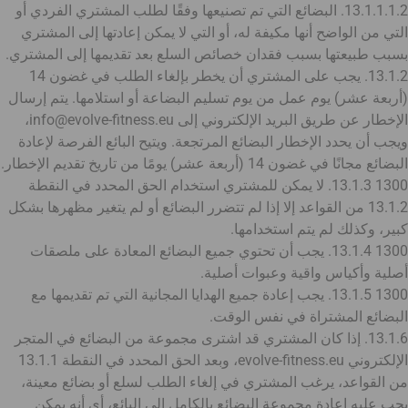
13.1.1.1.2. البضائع التي تم تصنيعها وفقًا لطلب المشتري الفردي أو
التي من الواضح أنها مكيفة له، أو التي لا يمكن إعادتها إلى المشتري
بسبب طبيعتها بسبب فقدان خصائص السلع بعد تقديمها إلى المشتري.
13.1.2. يجب على المشتري أن يخطر بإلغاء الطلب في غضون 14
(أربعة عشر) يوم عمل من يوم تسليم البضاعة أو استلامها. يتم إرسال
الإخطار عن طريق البريد الإلكتروني إلى info@evolve-fitness.eu،
ويجب أن يحدد الإخطار البضائع المرتجعة. ويتيح البائع الفرصة لإعادة
البضائع مجانًا في غضون 14 (أربعة عشر) يومًا من تاريخ تقديم الإخطار.
1300 13.1.3. لا يمكن للمشتري استخدام الحق المحدد في النقطة
13.1.2 من القواعد إلا إذا لم تتضرر البضائع أو لم يتغير مظهرها بشكل
كبير، وكذلك لم يتم استخدامها.
1300 13.1.4. يجب أن تحتوي جميع البضائع المعادة على ملصقات
أصلية وأكياس واقية وعبوات أصلية.
1300 13.1.5. يجب إعادة جميع الهدايا المجانية التي تم تقديمها مع
البضائع المشتراة في نفس الوقت.
13.1.6. إذا كان المشتري قد اشترى مجموعة من البضائع في المتجر
الإلكتروني evolve-fitness.eu، وبعد الحق المحدد في النقطة 13.1.1
من القواعد، يرغب المشتري في إلغاء الطلب لسلع أو بضائع معينة،
يجب عليه إعادة مجموعة البضائع بالكامل إلى البائع، أي أنه يمكن