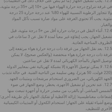
12.3. يجب تشغيل الجهاز (ما لم ينص على خلاف ذلك في التعليمات)
في غرفة تتراوح درجة حرارة الهواء فيها من +10 إلى +35 درجة مئوية،
ولا تتجاوز الرطوبة النسبية للهواء 80% عند درجة حرارة 25 درجة
مئوية. يجب ألا تحتوي الغرفة على مواد ضارة تسبب تآكل المواد
والغبار.
12.4. أثناء النقل في درجات حرارة أقل من +5 درجة مئوية، قبل
تشغيل الجهاز، يجب إبقاؤه غير معبأ لمدة لا تقل عن 3 ساعات في
الظروف المناخية العادية.
12.5. بعد نقل الجهاز من غرفة ذات درجة حرارة هواء مرتفعة إلى
غرفة ذات درجة حرارة هواء منخفضة (والعكس صحيح)، لا يمكن
توصيل الجهاز بالمأخذ الكهربائي لمدة لا تقل عن ساعتين.
12.6. لا يمكن توصيل الأجهزة إلا بشبكة كهربائية تفي بمعايير الدولة
(220 فولت، 50 هرتز)، وهي سليمة من الناحية الفنية. في حالة تذبذب
الجهد الكهربائي، من الضروري استخدام مرشحات ومثبتات الجهد.
12.7. عند تخزين أو تشغيل الأجهزة، يحظر: وضع الجهاز في ضوء
الشمس المباشر، أو بالقرب من مصدر حرارة أو أجهزة تنبعث منها
إشعاعات مغناطيسية؛ إزالة الأغطية أو تفكيك الجهاز بأي طريقة أخرى؛
وضع أشياء ثقيلة على الجهاز؛ استخدام الكحول أو المذيبات الكيميائية
الأخرى للتنظيف.