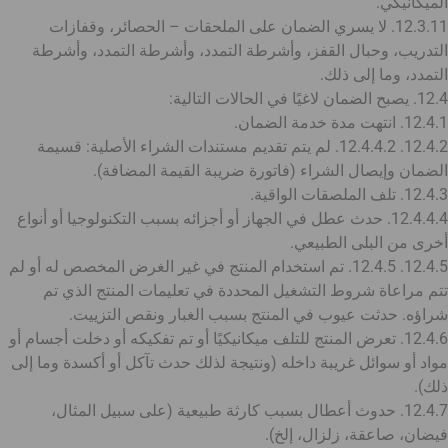
الميكانيكي.
12.3.11. لا يسري الضمان على الملحقات – الحصائر، وقفازات
التدريب، وحبال القفز، وأشرطة التمدد، وأشرطة التمدد، وأشرطة
التمدد، وما إلى ذلك.
12.4. يصبح الضمان لاغيًا في الحالات التالية:
12.4.1. انتهت مدة خدمة الضمان.
12.4.2. 12.4.4.2. لم يتم تقديم مستندات الشراء الأصلية: قسيمة
الضمان وإيصال الشراء (فاتورة ضريبة القيمة المضافة).
12.4.3. تلف الملصقات الواقية.
12.4.4.4. حدث عطل في الجهاز أو أجزائه بسبب التكنولوجيا أو أنواع
أخرى من البلى الطبيعي.
12.4.5. 12.4.5. تم استخدام المنتج في غير الغرض المخصص له أو لم
تتم مراعاة شروط التشغيل المحددة في تعليمات المنتج الذي تم
شراؤه. حدثت عيوب في المنتج بسبب الغبار ونقص التزييت.
12.4.6. تعرض المنتج للتلف ميكانيكيًا أو تم تفكيكه أو دخلت أجسام أو
مواد أو سوائل غريبة داخله (ونتيجة لذلك حدث تآكل أو أكسدة وما إلى
ذلك).
12.4.7. حدوث أعطال بسبب كارثة طبيعية (على سبيل المثال،
فيضان، صاعقة، زلزال، إلخ).