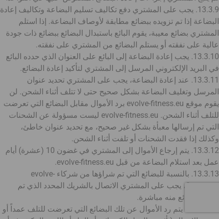
13.3.9. يجب على المشتري دفع تكاليف تسليم البضاعة وتكاليف إعادة
البضاعة إذا تم تزويده ببضائع مطابقة لأوصاف البضاعة. إذا استلم
المشتري بضائع معيبة، يقوم البائع باستبدال البضائع ببضائع ذات جودة
عالية على نفقته أو يستلم البضائع من المشتري على نفقته.
13.3.10. يجب إعادة البضاعة إلى البائع على العنوان الذي حدده البائع
في البريد الإلكتروني المرسل إلى المشتري لتأكيد إعادة البضائع.
13.3.11. عند إعادة البضاعة، يجب على المشتري تحديد عنوان
المرسل وتغليف البضاعة بشكل صحيح حتى لا تتلف أثناء الشحن. لن
يقوم موقع evolve-fitness.eu برد الأموال مقابل البضائع التي تعرضت
للتلف أثناء الشحن. evolve-fitness.eu ليست مسؤولة عن الشحنات
التي تم إرسالها معبأة بشكل غير صحيح، مع تحديد عنوان خاطئ،
وكذلك إذا فقدت الشحنات أو تلفت أثناء الشحن.
13.3.12. يتم إرجاع الأموال إلى المشتري في غضون 10 (عشرة) أيام
عمل بعد استلام البضاعة من قبل evolve-fitness.eu.
13.3.13. بالنسبة للبضائع التي تم شراؤها من شركاء evolve-
fitness.eu، يجب على المشتري الاتصال بالشريك المحدد الذي تم
شراء البضائع منه مباشرة.
13.3.14. لا يتم رد الأموال عن تلك البضائع التي تعرضت للتلف عمداً أو