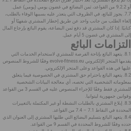
أو 9.2.2 من القواعد، ثمن البضائع في غضون يومي (يومي) عمل.
7.7. يجوز للبائع، في الظروف التي يتعذر عليه بسببها الوفاء بالطلب،
إلغاء الطلب من جانب واحد عن طريق إخطار المشتري شفهيًا أو
كتابيًا. إذا كان المشتري قد دفع ثمن البضاعة، يقوم البائع بإرجاع المال
إلى المشتري في غضون 5 أيام عمل.
التزامات البائع
8.1. يتعهد البائع بإتاحة الفرصة للمشتري لاستخدام الخدمات التي
يقدمها المتجر الإلكتروني evolve-fitness.eu وفقًا للشروط المنصوص
عليها في هذه القواعد وعلى المتجر الإلكتروني.
8.2. يتعهد البائع باحترام حق المشتري في الخصوصية فيما يتعلق
بمعلوماته الشخصية التي تخصه، أي معالجة البيانات الشخصية
للمشتري فقط وفقًا للإجراء المنصوص عليه في القسم 3 من القواعد
وقوانين جمهورية ليتوانيا.
8.3. إبلاغ المشتري بالطلبات النشطة أو غير المكتملة بالتغييرات
المحددة في النقاط 7.1 – 7.4 من القواعد.
8.4. يتعهد البائع بتسليم البضائع التي طلبها المشتري إلى العنوان الذي
حدده وفقًا للشروط المحددة في القسم 9 من القواعد.