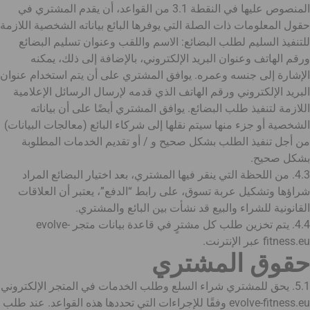
المنصوص عليها في النقطة 3.1 من القواعد، أن يقدم المشتري في
حقول المعلومات ذات الصلة التي يوفرها البائع بياناته الشخصية اللازمة
للتنفيذ السليم لطلب البضائع: الاسم واللقب وعنوان تسليم البضائع
ورقم الهاتف وعنوان البريد الإلكتروني، بالإضافة إلى ذلك، يمكنه
الإشارة إلى جنسه وعمره. يوافق المشتري على أن يتم استخدام عنوان
البريد الإلكتروني ورقم الهاتف الذي قدمه لإرسال الرسائل الإعلامية
اللازمة لتنفيذ طلب البضائع. يوافق المشتري أيضًا على أن بياناته
الشخصية أو جزء منها سيتم نقلها إلى شركاء البائع (معالجات البيانات)
من أجل تنفيذ الطلب بشكل صحيح و / أو تقديم الخدمات المطلوبة
بشكل صحيح.
4.3. من اللحظة التي ينقر فيها المشتري، بعد اختيار البضائع المراد
شراؤها وتشكيل عربة تسوق، على رابط “الدفع”، يعتبر أن العلاقات
القانونية للشراء والبيع قد نشأت بين البائع والمشتري.
4.4. يتم تخزين طلب كل مشترٍ في قاعدة بيانات متجر evolve-
fitness.eu عبر الإنترنت.
حقوق المشتري
5.1. يحق للمشتري شراء السلع وطلب الخدمات في المتجر الإلكتروني
evolve-fitness.eu وفقًا للإجراءات التي تحددها هذه القواعد. عند طلب