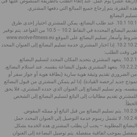
(أربعة عشر) يوم عمل. عند إلغاء الطلب بالطريقة المنصوص عليها في
هذه الفقرة، يتم إرجاع جميع المبالغ التي دفعها المشتري.
تسليم البضائع
10.1 10.1. عند طلب البضائع، يمكن للمشتري اختيار إحدى طرق
تقديم البضائع المحددة في النقاط 10.2 – 10.5 من القواعد. يتم توفير
شروط وأسعار تسليم البضائع على الموقع www.evolve-fitness.eu
10.2 10.2. إذا اختار المشتري خدمة تسليم البضائع إلى العنوان المحدد
في وقت الطلب:
10.2.1. يتعهد المشتري بتحديد المكان المحدد لتسليم البضائع.
10.2.2.2. يتعهد المشتري بقبول البضاعة بنفسه. عند استلام البضائع،
من الضروري تقديم وثيقة هوية سارية (بطاقة هوية أو جواز سفر أو
نموذج جديد لرخصة القيادة). إذا لم يتمكن المشتري من قبول البضائع
بنفسه، وتم تسليم البضائع إلى العنوان الذي حدده المشتري، فلا يحق
للمشتري تقديم مطالبات إلى البائع لتسليم البضائع إلى الشخص
الخطأ.
10.2.3. يتم تسليم البضائع من قبل البائع أو ممثله المفوض.
10.2.4. لا تشمل رسوم خدمة التوصيل إلى العنوان المحدد حمل
البضائع المطلوبة – يجب أن يطلب المشتري هذه الخدمة بشكل
منفصل بموجب اتفاقية منفصلة. يتم توصيل البضاعة إلى العنوان