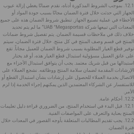
12.1. بموجب الشروط المذكورة أدناه، نقدم ضمانًا يغطي إزالة عيوب
الجهاز التي حدثت خلال فترة الضمان مجانًا بسبب جودة المواد أو
الأخطاء في عملية تصنيع الجهاز. تنطبق شروط الضمان هذه على جميع
المعدات التي تبيعها شركة UAB “Megasportas” ما لم يتم تحديد
خلاف ذلك في ملاحظات قسيمة الضمان. يتم تفصيل شروط ضمانات
المنتج في قسم وصف المنتج في كل منتج. خلال فترة الضمان، سيتم
توفير قطع الغيار المطلوبة بسبب شروط الضمان للعميل مجاناً. تقع
على عاتق العميل مسؤولية استبدال قطع الغيار هذه، أو قد يختار
استبدالها من قبل شريك معتمد. يجب أن يتوافق استبدال الأجزاء مع
الإرشادات المقدمة لضمان سلامة المنتج ووظائفه. نشجع العملاء على
الاتصال بخدمة العملاء للحصول على إرشادات بشأن استبدال القطع أو
للاستفسار عن الشركاء المعتمدين الذين يمكنهم إجراء الخدمة إذا لزم
الأمر.
12.2. أحكام عامة.
12.1. قبل البدء في استخدام المنتج، من الضروري قراءة دليل تعليمات
المنتج بعناية والتعرف على المواصفات الفنية.
12.2. يجب تقديم المطالبات المتعلقة بأوجه القصور في المعدات خلال
فترة الضمان.