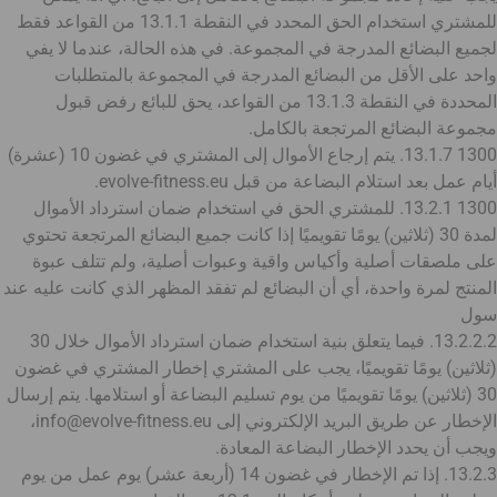
للمشتري استخدام الحق المحدد في النقطة 13.1.1 من القواعد فقط
لجميع البضائع المدرجة في المجموعة. في هذه الحالة، عندما لا يفي
واحد على الأقل من البضائع المدرجة في المجموعة بالمتطلبات
المحددة في النقطة 13.1.3 من القواعد، يحق للبائع رفض قبول
مجموعة البضائع المرتجعة بالكامل.
1300 13.1.7. يتم إرجاع الأموال إلى المشتري في غضون 10 (عشرة)
أيام عمل بعد استلام البضاعة من قبل evolve-fitness.eu.
1300 13.2.1. للمشتري الحق في استخدام ضمان استرداد الأموال
لمدة 30 (ثلاثين) يومًا تقويميًا إذا كانت جميع البضائع المرتجعة تحتوي
على ملصقات أصلية وأكياس واقية وعبوات أصلية، ولم تتلف عبوة
المنتج لمرة واحدة، أي أن البضائع لم تفقد المظهر الذي كانت عليه عند
سول
13.2.2.2. فيما يتعلق بنية استخدام ضمان استرداد الأموال خلال 30
(ثلاثين) يومًا تقويميًا، يجب على المشتري إخطار المشتري في غضون
30 (ثلاثين) يومًا تقويميًا من يوم تسليم البضاعة أو استلامها. يتم إرسال
الإخطار عن طريق البريد الإلكتروني إلى info@evolve-fitness.eu،
ويجب أن يحدد الإخطار البضاعة المعادة.
13.2.3. إذا تم الإخطار في غضون 14 (أربعة عشر) يوم عمل من يوم