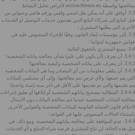
معالجتها بواسطة evolve-fitness.eu لأغراض تحليل النشاط.
3.2. أوافق على أنه يمكن نقل اسمي ولقبي ورقم هاتفي وعنواني من
قبل البائع إلى شركاء البائع الذين يقدمون خدمات التوصيل أو الخدمات
الأخرى التي يطلبها المشتري ؛
3.3. إلى مؤسسات إنفاذ القانون وفقًا للإجراء المنصوص عليه في
قوانين جمهورية ليتوانيا ؛
3.4. يتمتع المشتري بالحقوق التالية:
3.4.1. أن يعرف (أن يكون على علم) بشأن معالجة بياناته الشخصية؛
3.4.2. أن يتعرف على بياناته الشخصية وكيفية معالجتها؛
3.4.3. أن يتلقى معلومات من أي المصادر وما هي البيانات الشخصية
التي يتم جمعها، ولأي غرض تتم معالجتها، وإلى أي مستلمي البيانات
يتم تقديمها والتي تم تقديمها على الأقل في آخر سنة (سنة واحدة)؛
3.4.4.4. المطالبة بتصحيح بياناتهم الشخصية أو إتلافها أو تعليق إجراءات
معالجة البيانات الشخصية عندما تتم معالجة البيانات دون الامتثال
لأحكام قانون الحماية القانونية للبيانات الشخصية والقوانين الأخرى،
باستثناء الحالات المنصوص عليها في القواعد؛
3.4.5. عدم الموافقة على معالجة بياناتهم الشخصية، ومع ذلك، في
مثل هذه الحالة، لن تتاح للمشتري فرصة شراء السلع و/أو الخدمات