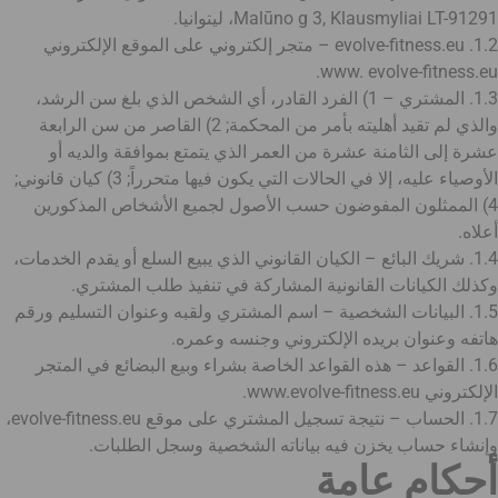
Malūno g 3, Klausmyliai LT-91291، ليتوانيا.
1.2. evolve-fitness.eu – متجر إلكتروني على الموقع الإلكتروني
www. evolve-fitness.eu.
1.3. المشتري – 1) الفرد القادر، أي الشخص الذي بلغ سن الرشد،
والذي لم تقيد أهليته بأمر من المحكمة; 2) القاصر من سن الرابعة
عشرة إلى الثامنة عشرة من العمر الذي يتمتع بموافقة والديه أو
الأوصياء عليه، إلا في الحالات التي يكون فيها متحرراً; 3) كيان قانوني;
4) الممثلون المفوضون حسب الأصول لجميع الأشخاص المذكورين
أعلاه.
1.4. شريك البائع – الكيان القانوني الذي يبيع السلع أو يقدم الخدمات،
وكذلك الكيانات القانونية المشاركة في تنفيذ طلب المشتري.
1.5. البيانات الشخصية – اسم المشتري ولقبه وعنوان التسليم ورقم
هاتفه وعنوان بريده الإلكتروني وجنسه وعمره.
1.6. القواعد – هذه القواعد الخاصة بشراء وبيع البضائع في المتجر
الإلكتروني www.evolve-fitness.eu.
1.7. الحساب – نتيجة تسجيل المشتري على موقع evolve-fitness.eu،
وإنشاء حساب يخزن فيه بياناته الشخصية وسجل الطلبات.
أحكام عامة