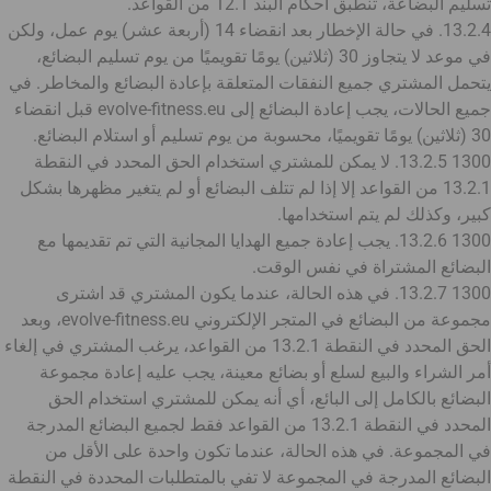
تسليم البضاعة، تنطبق أحكام البند 12.1 من القواعد.
13.2.4. في حالة الإخطار بعد انقضاء 14 (أربعة عشر) يوم عمل، ولكن
في موعد لا يتجاوز 30 (ثلاثين) يومًا تقويميًا من يوم تسليم البضائع،
يتحمل المشتري جميع النفقات المتعلقة بإعادة البضائع والمخاطر. في
جميع الحالات، يجب إعادة البضائع إلى evolve-fitness.eu قبل انقضاء
30 (ثلاثين) يومًا تقويميًا، محسوبة من يوم تسليم أو استلام البضائع.
1300 13.2.5. لا يمكن للمشتري استخدام الحق المحدد في النقطة
13.2.1 من القواعد إلا إذا لم تتلف البضائع أو لم يتغير مظهرها بشكل
كبير، وكذلك لم يتم استخدامها.
1300 13.2.6. يجب إعادة جميع الهدايا المجانية التي تم تقديمها مع
البضائع المشتراة في نفس الوقت.
1300 13.2.7. في هذه الحالة، عندما يكون المشتري قد اشترى
مجموعة من البضائع في المتجر الإلكتروني evolve-fitness.eu، وبعد
الحق المحدد في النقطة 13.2.1 من القواعد، يرغب المشتري في إلغاء
أمر الشراء والبيع لسلع أو بضائع معينة، يجب عليه إعادة مجموعة
البضائع بالكامل إلى البائع، أي أنه يمكن للمشتري استخدام الحق
المحدد في النقطة 13.2.1 من القواعد فقط لجميع البضائع المدرجة
في المجموعة. في هذه الحالة، عندما تكون واحدة على الأقل من
البضائع المدرجة في المجموعة لا تفي بالمتطلبات المحددة في النقطة