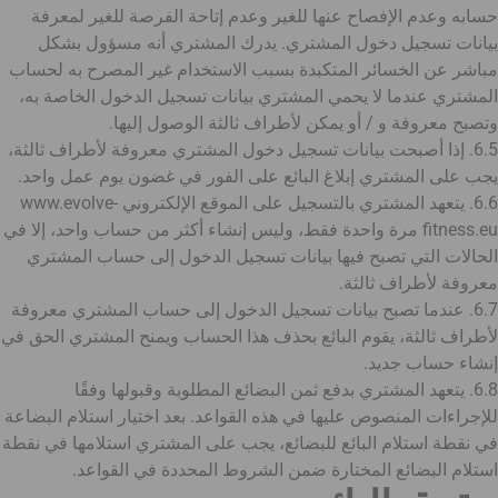
حسابه وعدم الإفصاح عنها للغير وعدم إتاحة الفرصة للغير لمعرفة
بيانات تسجيل دخول المشتري. يدرك المشتري أنه مسؤول بشكل
مباشر عن الخسائر المتكبدة بسبب الاستخدام غير المصرح به لحساب
المشتري عندما لا يحمي المشتري بيانات تسجيل الدخول الخاصة به،
وتصبح معروفة و / أو يمكن لأطراف ثالثة الوصول إليها.
6.5. إذا أصبحت بيانات تسجيل دخول المشتري معروفة لأطراف ثالثة،
يجب على المشتري إبلاغ البائع على الفور في غضون يوم عمل واحد.
6.6. يتعهد المشتري بالتسجيل على الموقع الإلكتروني www.evolve-
fitness.eu مرة واحدة فقط، وليس إنشاء أكثر من حساب واحد، إلا في
الحالات التي تصبح فيها بيانات تسجيل الدخول إلى حساب المشتري
معروفة لأطراف ثالثة.
6.7. عندما تصبح بيانات تسجيل الدخول إلى حساب المشتري معروفة
لأطراف ثالثة، يقوم البائع بحذف هذا الحساب ويمنح المشتري الحق في
إنشاء حساب جديد.
6.8. يتعهد المشتري بدفع ثمن البضائع المطلوبة وقبولها وفقًا
للإجراءات المنصوص عليها في هذه القواعد. بعد اختيار استلام البضاعة
في نقطة استلام البائع للبضائع، يجب على المشتري استلامها في نقطة
استلام البضائع المختارة ضمن الشروط المحددة في القواعد.