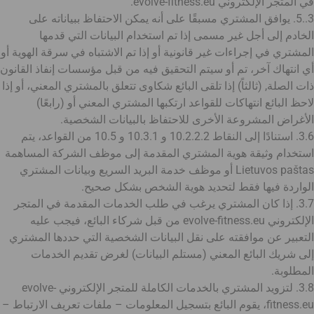
في المتجر الإلكتروني evolve-fitness.eu.
3..5. يوافق المشتري مسبقًا على أنه يمكن الاحتفاظ ببياناته على
الخادم إلى أجل غير مسمى إذا تم استخدام البيانات التي قدمها
المشتري في إجراءات غير قانونية أو إذا تم الاشتباه في سرقة الهوية أو
أي انتهاك آخر، تم أو سيتم التحقيق فيه من قبل مؤسسات إنفاذ القانون
ذات الصلة, (ثالثاً) إذا تلقى البائع شكاوى تتعلق بالمشتري المعني، أو إذا
لاحظ البائع انتهاكات للقواعد ارتكبها المشتري المعني أو (رابعًا)
الأغراض المشروعة الأخرى للاحتفاظ بالبيانات الشخصية.
3.6. استنادًا إلى النقاط 10.2.2.2 و 10.3.1 و 10.5 من القواعد، يتم
استخدام وثيقة هوية المشتري المقدمة إلى موظف الشركة المساهمة
Lietuvos paštas أو موظف خدمة البريد السريع وبيانات المشتري
الواردة فيها فقط لتحديد هوية الشخص بشكل صحيح.
3.7. إذا كان المشتري يرغب في طلب الخدمات المقدمة في المتجر
الإلكتروني evolve-fitness.eu من قبل شركاء البائع، فيجب عليه
التعبير عن موافقته على نقل البيانات الشخصية التي حددها المشتري
إلى شريك البائع المعني (مستلم البيانات) لغرض تقديم الخدمات
المطلوبة.
3.8. لتزويد المشتري بالخدمات الكاملة للمتجر الإلكتروني evolve-
fitness.eu، يقوم البائع بتسجيل المعلومات – ملفات تعريف الارتباط –