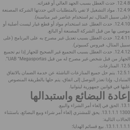
12.4.8. حدث العطل بسبب الجهد العالي أو قفزاته.
12.4.9. مواد التشغيل لا تفي بالمتطلبات التي حددتها الشركة المصنعة
(على سبيل المثال، تم استخدام عناصر غير مناسبة).
12.4.10. حدث العطل عند استخدام مواد أو قطع غيار ليست أصلية أو
موصى بها من قبل الشركة المصنعة أو البائع.
12.4.11. حدث العطل بسبب تعديل غير مصرح به على البرنامج (على
سبيل المثال، فيروس كمبيوتر).
12.4.12. حدث العطل بسبب التجميع غير الصحيح للجهاز إذا تم تجميع
الجهاز من قبل شخص غير مصرح له من قبل UAB “Megasportas”.
12.5. المنازعات.
12.5.1. يتم حل جميع المنازعات الناشئة عن خدمة الضمان بالاتفاق
المتبادل، وإذا تعذر التوصل إلى اتفاق، يتم حلها بالطريقة المنصوص
عليها في قوانين جمهورية ليتوانيا.
إعادة البضائع واستبدالها
13.1. الحق في إلغاء أمر الشراء والبيع.
1300 13.1.1.1. يحق للمشتري إلغاء أمر شراء وبيع البضائع، باستثناء
الحالات التالية:
13.1.1.1.1.1. بيع قسائم الهدايا؛