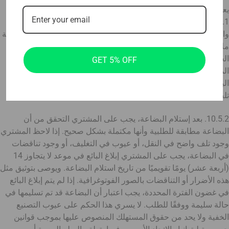
يعتمد عليها المشتري.
10.5.1. عند استلام البضاعة، يجب على المشتري فحصها على الفور
والتأكد من أن البضاعة غير تالفة، ومطابقة للطلبية، وكاملة. وفي حالة
ملاحظة المشتري أن الطرد تالف (مسحوق أو مبلل أو تالف من
الخارج)، أو أن البضاعة تالفة و/أو أن البضاعة غير مكتملة، يجب على
GET 5% OFF
المشتري أن يشير إلى ذلك في مستند استلام التسليم، وفي حضور
البائع أو ممثله المفوض، أن يقوم بإعداد تقرير حر عن الشحنة و/أو
تلف/تعطل البضاعة.
10.5.2. بعد إستلام البضاعة، يجب على المشتري التحقق من أن
البضاعة مطابقة للطلبية وأنها مكتملة بشكل صحيح. إذا لاحظ المشتري
وجود تلف واضح في النقل، أو عيوب في التغليف، أو وجود تناقضات
في البضاعة، يجب على المشتري إبلاغ البائع في موعد لا يتجاوز 14
(أربعة عشر) يومًا تقويميًا من تاريخ استلام البضاعة. ويوصى بتوثيق مثل
هذه الأضرار أو التناقضات بالصور الفوتوغرافية. إذا لم يتم إبلاغ البائع
في غضون الفترة المحددة، يجب اعتبار أن البضاعة قد تم تسليمها في
حالة سليمة ووفقًا للطلب. لا يسري هذا الحكم على عيوب التصنيع
الخفية ولا يحد من حقوق المستهلك المنصوص عليها بموجب قوانين