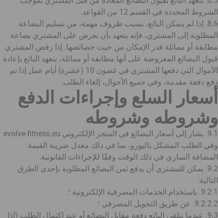
8.5. يتعهد البائع بقبول البضائع المعادة من قبل المشتري بموجب
الشروط المحددة في القسم 12 من القواعد.
8.6. إذا لم يتمكن البائع، بسبب ظروف مهمة، من تسليم البضاعة
المطلوبة إلى المشتري، فإنه يتعهد بأن يعرض على المشتري بضاعة
مطابقة أو مماثلة قدر الإمكان من حيث خصائصها. إذا رفض المشتري
قبول البضائع المعروضة على أنها مطابقة أو مماثلة، يتعهد البائع بإعادة
الأموال التي دفعها المشتري في غضون 10 (عشرة) أيام عمل إذا تم
دفع دفعة مقدمة، وفي جميع الأحوال، إلغاء الطلب.
أسعار السلع وإجراءات الدفع
وشروطه وشروطه
9.1. يشار إلى أسعار البضائع في المتجر الإلكتروني evolve-fitness.eu
وفي الطلب المشكل باليورو، بما في ذلك معدل ضريبة القيمة
المضافة الساري في ذلك الوقت وفقًا للإجراءات القانونية.
9.2. يمكن للمشتري أن يدفع ثمن البضائع المطلوبة بإحدى الطرق
التالية:
9.2.1. باستخدام الخدمات المصرفية الإلكترونية ؛
9.2.2.2. عن طريق التحويل المصرفي ؛
9.3. عندما يتلقى البائع دفعة مقابل البضائع أو عند اكتمال الطلب (إذا