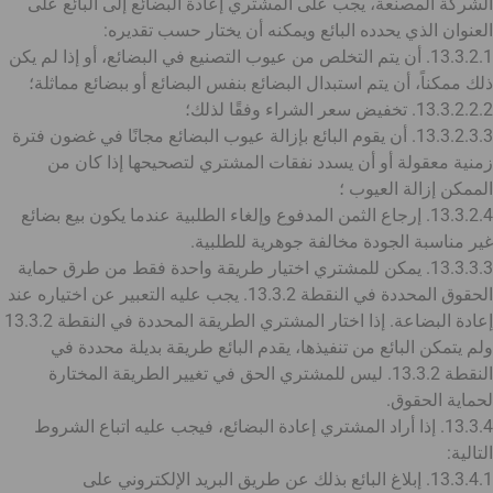
الشركة المصنعة، يجب على المشتري إعادة البضائع إلى البائع على
العنوان الذي يحدده البائع ويمكنه أن يختار حسب تقديره:
13.3.2.1. أن يتم التخلص من عيوب التصنيع في البضائع، أو إذا لم يكن
ذلك ممكناً، أن يتم استبدال البضائع بنفس البضائع أو ببضائع مماثلة؛
13.3.2.2.2. تخفيض سعر الشراء وفقًا لذلك؛
13.3.2.3.3. أن يقوم البائع بإزالة عيوب البضائع مجانًا في غضون فترة
زمنية معقولة أو أن يسدد نفقات المشتري لتصحيحها إذا كان من
الممكن إزالة العيوب ؛
13.3.2.4. إرجاع الثمن المدفوع وإلغاء الطلبية عندما يكون بيع بضائع
غير مناسبة الجودة مخالفة جوهرية للطلبية.
13.3.3.3. يمكن للمشتري اختيار طريقة واحدة فقط من طرق حماية
الحقوق المحددة في النقطة 13.3.2. يجب عليه التعبير عن اختياره عند
إعادة البضاعة. إذا اختار المشتري الطريقة المحددة في النقطة 13.3.2
ولم يتمكن البائع من تنفيذها، يقدم البائع طريقة بديلة محددة في
النقطة 13.3.2. ليس للمشتري الحق في تغيير الطريقة المختارة
لحماية الحقوق.
13.3.4. إذا أراد المشتري إعادة البضائع، فيجب عليه اتباع الشروط
التالية:
13.3.4.1. إبلاغ البائع بذلك عن طريق البريد الإلكتروني على