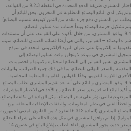
اختار المشتري طريقة الدفع المحددة في النقطة 9.2.3 من القواعد،
ولم يكن لدى البائع البضائع المطلوبة في المخزون، يحق للبائع أن
يطلب من المشتري دفع جزء مقدم من الثمن كوديعة لتسليم البضائع)
يتم تشكيل حزمة البضائع ويبدأ حساب مدة تسليم البضائع.
9.4. يوافق المشتري، من خلال تأكيده على القواعد، على أن مستندات
شراء البضائع – الفواتير، والتي هي أيضًا قسائم الضمان للبضائع، سيتم
تقديمها له إلكترونيًا على عنوان البريد الإلكتروني المحدد في نموذج
تسجيل المشتري في موعد لا يتجاوز وقت تسليم البضائع إلى
المشتري. تشير الفواتير إلى البضائع المختارة وكميتها والخصومات
المقدمة والسعر النهائي للبضائع، بما في ذلك جميع الضرائب، والبيانات
الأخرى اللازمة لتقديمها وفقًا للقوانين القانونية المنظمة للمحاسبة.
9.5. يتفق المشتري والبائع على أنه بعد تقديم المشتري لطلب البضائع
وتأكيد البائع له، قد يتغير سعر البضائع مع الأخذ في الاعتبار المؤشرات
الموضوعية التي تؤثر على سعر البضائع، مثل الزيادة في تكلفة البضائع،
والخطأ الفني في نظم المعلومات، والنفقات الإضافية المتعلقة ببيع
البضائع للمشتري (المادة 6.313 الفقرة 7 من القانون المدني لجمهورية
ليتوانيا). إذا لم يوافق المشتري في مثل هذه الحالة على شراء البضائع
بسعر جديد، يجوز للمشتري إلغاء الطلب بإبلاغ البائع في غضون 14