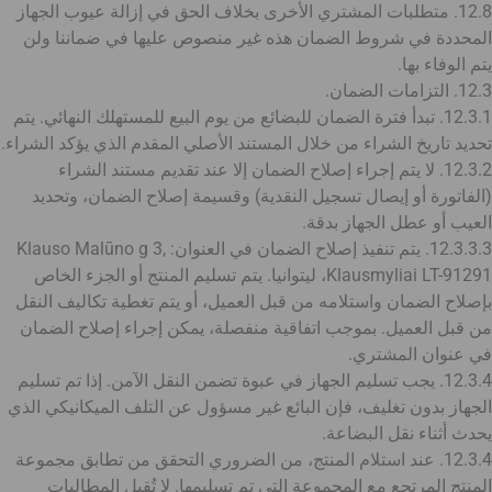
12.8. متطلبات المشتري الأخرى بخلاف الحق في إزالة عيوب الجهاز
المحددة في شروط الضمان هذه غير منصوص عليها في ضماننا ولن
يتم الوفاء بها.
12.3. التزامات الضمان.
12.3.1. تبدأ فترة الضمان للبضائع من يوم البيع للمستهلك النهائي. يتم
تحديد تاريخ الشراء من خلال المستند الأصلي المقدم الذي يؤكد الشراء.
12.3.2. لا يتم إجراء إصلاح الضمان إلا عند تقديم مستند الشراء
(الفاتورة أو إيصال تسجيل النقدية) وقسيمة إصلاح الضمان، وتحديد
العيب أو عطل الجهاز بدقة.
12.3.3.3. يتم تنفيذ إصلاح الضمان في العنوان: Klauso Malūno g 3,
Klausmyliai LT-91291، ليتوانيا. يتم تسليم المنتج أو الجزء الخاص
بإصلاح الضمان واستلامه من قبل العميل، أو يتم تغطية تكاليف النقل
من قبل العميل. بموجب اتفاقية منفصلة، يمكن إجراء إصلاح الضمان
في عنوان المشتري.
12.3.4. يجب تسليم الجهاز في عبوة تضمن النقل الآمن. إذا تم تسليم
الجهاز بدون تغليف، فإن البائع غير مسؤول عن التلف الميكانيكي الذي
يحدث أثناء نقل البضاعة.
12.3.4. عند استلام المنتج، من الضروري التحقق من تطابق مجموعة
المنتج المرتجع مع المجموعة التي تم تسليمها. لا تُقبل المطالبات