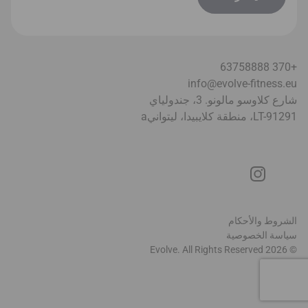
+370 63758888
info@evolve-fitness.eu
شارع كلاوسو مالونو. 3، جندولياي
LT-91291، منطقة كلايبيدا، ليتواني
a
الشروط والأحكام
سياسة الخصوصية
© 2026 Evolve. All Rights Reserved