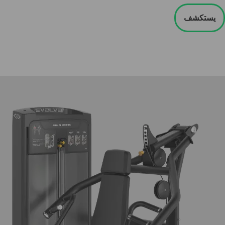
يستكشف