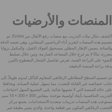
المنصات والأرضيات
اكتشف مثال بيئات التدريب مع منصات رفع الأثقال من Evolve. تم
تصميم هذه المنصات لتعزيز أداء الرياضيين المتفانين، وهي تجسد الدقة
والمتانة. يضمن الإطار المطلي بمسحوق الفولاذ الثقيل، والمكمل بزوايا
معززة، ثباتًا لا يتزعزع خلال المصاعد الصارمة. ومن خلال تسليط
الضوء على البراعة الفنية، تعرض تفاصيل الشعار المقطوع بالليزر
بدقة براعة المنصة الدقيقة.
تم تصميم السطح المطاطي الرقائقي المقاوم للتآكل ليدوم طويلاً، إلى
جانب خصائصه غير القابلة للتفتت، مما يسهل عملية الصيانة، ويحافظ
على حالة المنصة التي لا تشوبها شائبة. يلبي التجميع السهل احتياجات
التدريب التنافسية بأبعاد أولمبية موحدة. بمقاس 300 × 200 × 10 سم،
تستوعب هذه المنصات تدريبات متعددة الاستخدامات. يجمع مركز
الخشب الرقائقي المكون من قطعة واحدة، والذي يتميز بطبقة غير