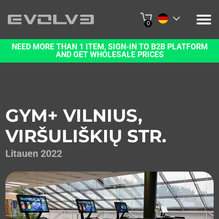
0
NEED MORE THAN 1 ITEM, SIGN-IN TO B2B PLATFORM
PRODUKTE
AND GET WHOLESALE PRICES
ÜBER UNS
KONTAKT
GYM+ VILNIUS,
PROJEKTE
VIRŠULIŠKIŲ STR.
B2B-PLATTFORM
Litauen 2022
ONLINE KAUFEN