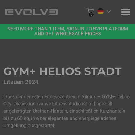
0
NEED MORE THAN 1 ITEM, SIGN-IN TO B2B PLATFORM
PRODUKTE
AND GET WHOLESALE PRICES
ÜBER UNS
KONTAKT
GYM+ HELIOS STADT
PROJEKTE
Litauen 2024
B2B-PLATTFORM
Eines der neuesten Fitnesszentren in Vilnius – GYM+ Helios
City. Dieses innovative Fitnessstudio ist mit speziell
ONLINE KAUFEN
angefertigten Urethan-Hanteln, einschließlich Kurzhanteln
bis zu 60 kg, in einer eleganten und energiegeladenen
Umgebung ausgestattet.