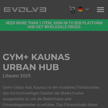
0
NEED MORE THAN 1 ITEM, SIGN-IN TO B2B PLATFORM
PRODUKTE
AND GET WHOLESALE PRICES
ÜBER UNS
KONTAKT
GYM+ KAUNAS
PROJEKTE
URBAN HUB
B2B-PLATTFORM
Litauen 2025
ONLINE KAUFEN
Gym+ Urban Hub, Kaunas ist ein modernes Fitnesscenter,
das mit hochwertigen Geräten der Marke Evolve
ausgestattet ist, um die Bedürfnisse aller
Fitnessbegeisterten zu erfüllen. Das Fitnessstudio bietet