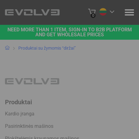
0
NEED MORE THAN 1 ITEM, SIGN-IN TO B2B PLATFORM
PRODUKTAI
AND GET WHOLESALE PRICES
PROJEKTAI
Produktai su žymomis “diržai”
APIE MUS
SUSISIEKITE SU MUMIS
B2B PLATFORMA
Produktai
PIRKTI INTERNETU
Kardio įranga
Pasirinktinės mašinos
Plokštelėmis kraunamos mašinos