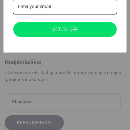
Support
Susisiekite su mumis
GET 5% OFF
Paslauga
DUK
Naujienlaiškis
Užsiregistruokite, kad gautumėte informaciją apie naujus
gaminius ir atsargas