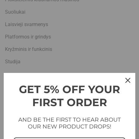
Suoliukai
Laisvieji svarmenys
Platformos ir grindys
Kryžminis ir funkcinis
Studija
Įmonė
GET 5% OFF YOUR
Projektai
FIRST ORDER
Tinklaraštis
Apie mus
AND BE THE FIRST TO HEAR ABOUT
OUR NEW PRODUCT DROPS!
Įrengimas