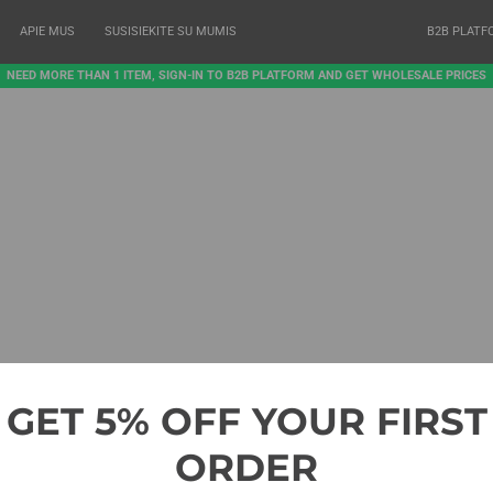
APIE MUS
SUSISIEKITE SU MUMIS
B2B PLATF
NEED MORE THAN 1 ITEM, SIGN-IN TO B2B PLATFORM AND GET WHOLESALE PRICES
GET 5% OFF YOUR FIRST
ORDER