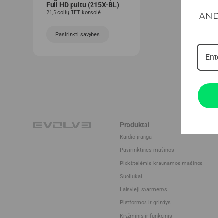
Full HD pultu (215X-BL)
21,5 colių TFT konsolė
AND
Pasirinkti savybes
Produktai
Kardio įranga
Pasirinktinės mašinos
Plokštelėmis kraunamos mašinos
Suoliukai
Laisvieji svarmenys
Platformos ir grindys
Kryžminis ir funkcinis