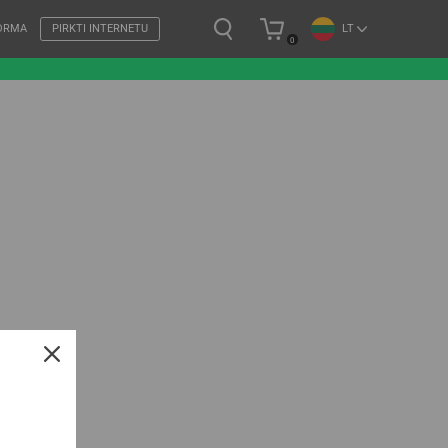
LT
ORMA
PIRKTI INTERNETU
0