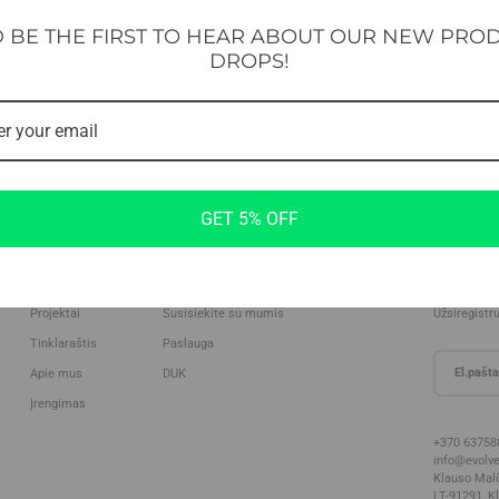
 BE THE FIRST TO HEAR ABOUT OUR NEW PRO
DROPS!
GET 5% OFF
Įmonė
Support
Naujienla
Projektai
Susisiekite su mumis
Užsiregistr
Tinklaraštis
Paslauga
Apie mus
DUK
Įrengimas
+370 63758
info@evolve
Klauso Malūn
LT-91291, K