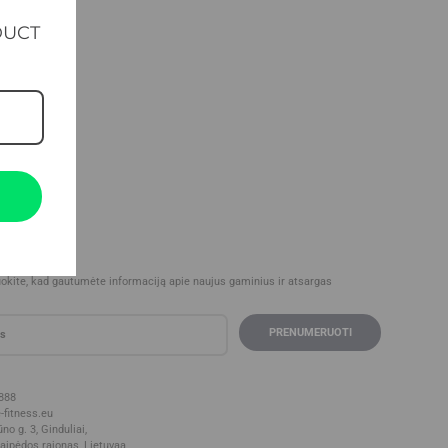
DUCT
iškis
uokite, kad gautumėte informaciją apie naujus gaminius ir atsargas
888
-fitness.eu
o g. 3, Ginduliai,
laipėdos rajonas, Lietuva
a