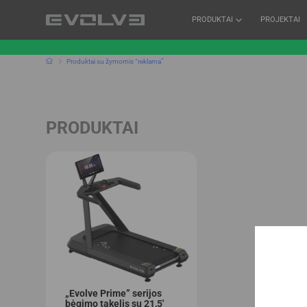
PRODUKTAI
PROJEKTAI
Produktai su žymomis “reklama”
PRODUKTAI
„Evolve Prime” serijos
bėgimo takelis su 21,5′