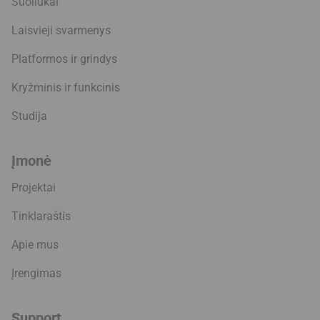
Suoliukai
Laisvieji svarmenys
Platformos ir grindys
Kryžminis ir funkcinis
Studija
Įmonė
Projektai
Tinklaraštis
Apie mus
Įrengimas
Support