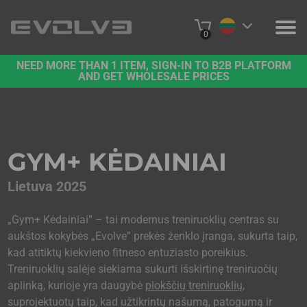
0
NEED MORE THAN 1 ITEM, SIGN-IN TO B2B PLATFORM
PRODUKTAI
AND GET WHOLESALE PRICES
PROJEKTAI
APIE MUS
GYM+ KĖDAINIAI
SUSISIEKITE SU MUMIS
Lietuva 2025
B2B PLATFORMA
„Gym+ Kėdainiai” – tai modernus treniruoklių centras su
aukštos kokybės „Evolve” prekės ženklo įranga, sukurta taip,
PIRKTI INTERNETU
kad atitiktų kiekvieno fitneso entuziasto poreikius.
Treniruoklių salėje siekiama sukurti išskirtinę treniruočių
aplinką, kurioje yra daugybė
plokščių treniruoklių,
suprojektuotų taip, kad užtikrintų našumą, patogumą ir