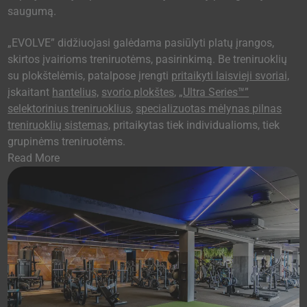
saugumą.
„EVOLVE” didžiuojasi galėdama pasiūlyti platų įrangos,
skirtos įvairioms treniruotėms, pasirinkimą. Be treniruoklių
su plokštelėmis, patalpose įrengti
pritaikyti laisvieji svoriai,
įskaitant
hantelius,
svorio plokštes
,
„Ultra Series™”
selektorinius treniruoklius
,
specializuotas mėlynas pilnas
treniruoklių sistemas,
pritaikytas tiek individualioms, tiek
grupinėms treniruotėms.
Read More