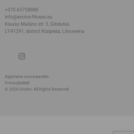
+370 63758888
info@evolve-fitness.eu
Klauso Malūno str. 3, Ginduliai,
LT-91291, district Klaipėda, Litouwen
a
Algemene voorwaarden
Privacybeleid
© 2026 Evolve. All Rights Reserved