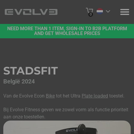
0
NEED MORE THAN 1 ITEM, SIGN-IN TO B2B PLATFORM
PRODUCTEN
AND GET WHOLESALE PRICES
OVER ONS
NEEM CONTACT MET ONS OP
STADSFIT
PROJECTEN
België 2024
B2B-PLATFORM
Van de Evolve Econ
Bike
tot het Ultra
Plate loaded
toestel.
ONLINE KOPEN
Bij Evolve Fitness geven we zowel vorm als functie prioriteit
aan onze toestellen.