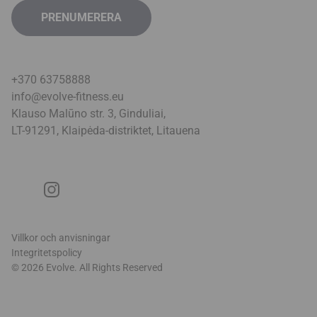
+370 63758888
info@evolve-fitness.eu
Klauso Malūno str. 3, Ginduliai,
LT-91291, Klaipėda-distriktet, Litauen
a
Villkor och anvisningar
Integritetspolicy
© 2026 Evolve. All Rights Reserved