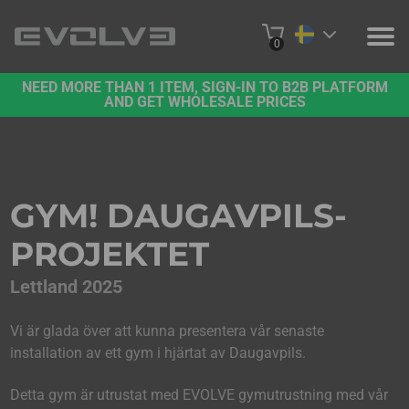
0
NEED MORE THAN 1 ITEM, SIGN-IN TO B2B PLATFORM
PRODUKTER
AND GET WHOLESALE PRICES
PROJEKT
OM OSS
GYM! DAUGAVPILS-
KONTAKTA OSS
PROJEKTET
KÖP ONLINE
Lettland 2025
B2B-PLATTFORM
Vi är glada över att kunna presentera vår senaste
installation av ett gym i hjärtat av Daugavpils.
Detta gym är utrustat med EVOLVE gymutrustning med vår