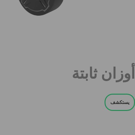
أوزان ثابتة
يستكشف