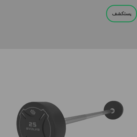
يستكشف