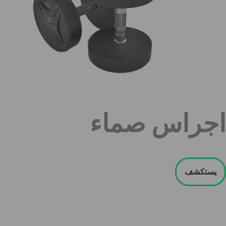
اجراس صماء
يستكشف