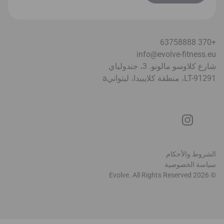
+370 63758888
info@evolve-fitness.eu
شارع كلاوسو مالونو. 3، جندولياي
LT-91291، منطقة كلايبيدا، ليتواني
a
الشروط والأحكام
سياسة الخصوصية
© 2026 Evolve. All Rights Reserved